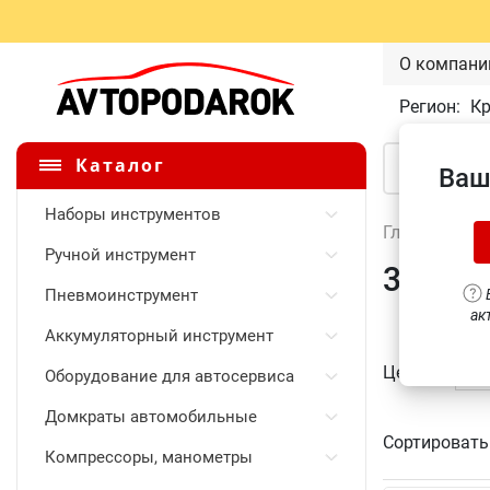
О компани
Регион:
К
Каталог
Ваш
Наборы инструментов
Главная
\
Ручной инструмент
3/8 DR
Пневмоинструмент
В
ак
Аккумуляторный инструмент
Цена
Оборудование для автосервиса
Домкраты автомобильные
Сортировать
Компрессоры, манометры