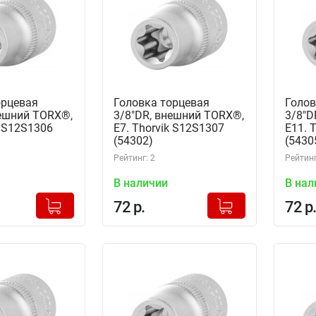
орцевая
Головка торцевая
Голов
нешний TORX®,
3/8"DR, внешний TORX®,
3/8"D
k S12S1306
Е7. Thorvik S12S1307
Е11. 
(54302)
(5430
Рейтинг: 2
Рейтинг
В наличии
В нал
+
+
Добавлено в корзину
Добавлено в корзину
72 р.
72 р.
-
-