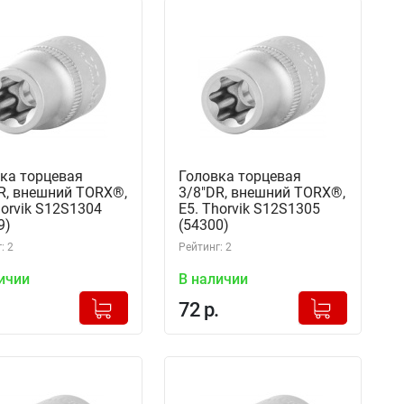
ка торцевая
Головка торцевая
R, внешний TORX®,
3/8"DR, внешний TORX®,
horvik S12S1304
Е5. Thorvik S12S1305
9)
(54300)
: 2
Рейтинг: 2
ичии
В наличии
+
+
Добавлено в корзину
Добавлено в корзину
72 р.
-
-