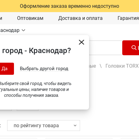
Оформление заказа временно недоступно
и
Оптовикам
Доставка и оплата
Гарантия
раснодар
 город - Краснодар?
Ручной инструмент
\
Головки торцевые
\
Головки TORX
Да
Выбрать другой город
, внешний TORX
(26)
ыберите свой город, чтобы видеть
туальные цены, наличие товаров и
способы получения заказа.
Выбрать бренд
: