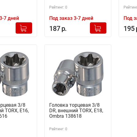
Рейтинг: 0
Рейтинг
3-7 дней
Под заказ 3-7 дней
Под з
+
+
Добавлено в корзину
Добавлено в корзину
187 р.
195 
-
-
орцевая 3/8
Головка торцевая 3/8
й TORX, Е16,
DR, внешний TORX, Е18,
616
Ombra 138618
Рейтинг: 0