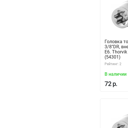
Головка т
3/8"DR, в
Е6. Thorvi
(54301)
Рейтинг: 2
В наличии
72 р.