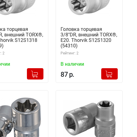
ка торцевая
Головка торцевая
R, внешний TORX®,
3/8"DR, внешний TORX®,
Thorvik S12S1318
Е20. Thorvik S12S1320
9)
(54310)
: 2
Рейтинг: 2
ичии
В наличии
+
+
Добавлено в корзину
Добавлено в корзину
87 р.
-
-