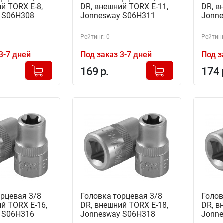
й TORX Е-8,
DR, внешний TORX Е-11,
DR, в
 S06H308
Jonnesway S06H311
Jonne
Рейтинг: 0
Рейтинг
3-7 дней
Под заказ 3-7 дней
Под з
+
+
Добавлено в корзину
Добавлено в корзину
169 р.
174 
-
-
орцевая 3/8
Головка торцевая 3/8
Голов
й TORX Е-16,
DR, внешний TORX Е-18,
DR, в
 S06H316
Jonnesway S06H318
Jonne