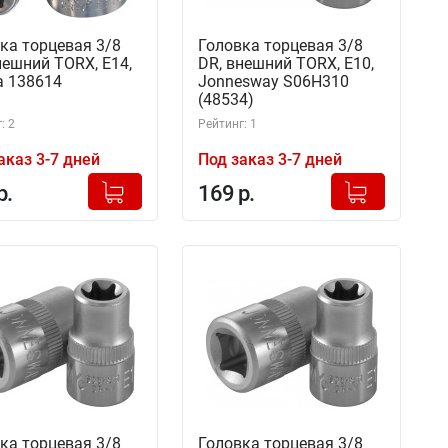
ка торцевая 3/8
Головка торцевая 3/8
нешний TORX, Е14,
DR, внешний TORX, Е10,
 138614
Jonnesway S06H310
(48534)
: 2
Рейтинг: 1
аказ 3-7 дней
Под заказ 3-7 дней
+
+
Добавлено в корзину
Добавлено в корзину
р.
169 р.
-
-
ка торцевая 3/8
Головка торцевая 3/8