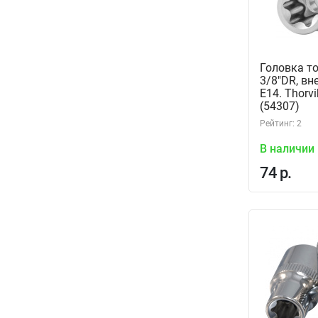
Головка т
3/8"DR, в
Е14. Thorv
(54307)
Рейтинг: 2
В наличии
74 р.