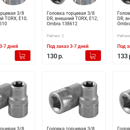
орцевая 3/8
Головка торцевая 3/8
Голов
й TORX, Е10,
DR, внешний TORX, Е12,
DR, в
610
Ombra 138612
Ombra
Рейтинг: 2
Рейтинг
3-7 дней
Под заказ 3-7 дней
Под з
+
+
Добавлено в корзину
Добавлено в корзину
130 р.
133 
-
-
орцевая 3/8
Головка торцевая 3/8
Голов