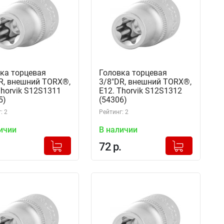
ка торцевая
Головка торцевая
R, внешний TORX®,
3/8"DR, внешний TORX®,
Thorvik S12S1311
Е12. Thorvik S12S1312
5)
(54306)
: 2
Рейтинг: 2
ичии
В наличии
+
+
Добавлено в корзину
Добавлено в корзину
72 р.
-
-