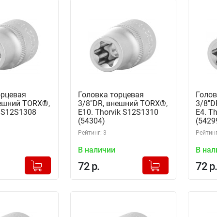
орцевая
Головка торцевая
Голов
нешний TORX®,
3/8"DR, внешний TORX®,
3/8"D
k S12S1308
Е10. Thorvik S12S1310
Е4. T
(54304)
(5429
Рейтинг: 3
Рейтинг
В наличии
В нал
+
+
Добавлено в корзину
Добавлено в корзину
72 р.
72 р.
-
-