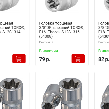
орцевая
Головка торцевая
Голов
нешний TORX®,
3/8"DR, внешний TORX®,
3/8"D
ik S12S1314
Е16. Thorvik S12S1316
Е18. 
(54308)
(5430
Рейтинг: 2
Рейтинг
В наличии
В нал
+
+
Добавлено в корзину
Добавлено в корзину
79 р.
82 р.
-
-