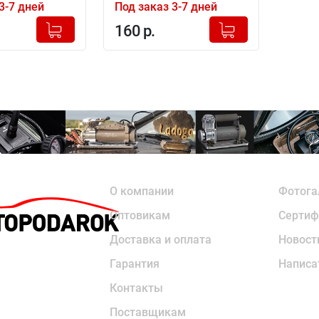
3-7 дней
Под заказ 3-7 дней
+
+
Добавлено в корзину
Добавлено в корзину
160 р.
-
-
О компании
Фотога
Оптовикам
Сертиф
Доставка и оплата
Новост
Гарантия
Написа
Контакты
Поставщикам