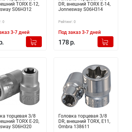
нешний TORX Е-12,
DR, внешний TORX Е-14,
sway S06H312
Jonnesway S06H314
: 0
Рейтинг: 0
аказ 3-7 дней
Под заказ 3-7 дней
+
+
Добавлено в корзину
Добавлено в корзину
р.
178 р.
-
-
ка торцевая 3/8
Головка торцевая 3/8
нешний TORX Е-20,
DR, внешний TORX, Е11,
sway S06H320
Ombra 138611