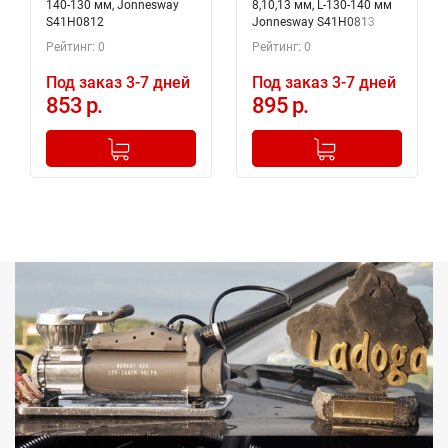
140-130 мм, Jonnesway
8,10,13 мм, L-130-140 мм
S41H0812
Jonnesway S41H0813
(49841)
Рейтинг: 0
Рейтинг: 0
Под заказ 3-7 дней
Под заказ 3-7 дней
853 р.
895 р.
-
+
-
+
Добавлено в корзину
Добавлено в корзину