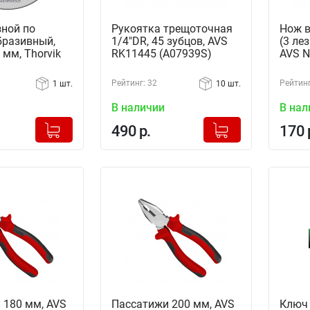
зной по
Рукоятка трещоточная
Нож 
бразивный,
1/4"DR, 45 зубцов, AVS
(3 ле
 мм, Thorvik
RK11445 (A07939S)
AVS N
Рейтинг: 32
Рейтинг
1 шт.
10 шт.
В наличии
В нал
+
+
Добавлено в корзину
Добавлено в корзину
490 р.
170 
-
-
 180 мм, AVS
Пассатижи 200 мм, AVS
Ключ