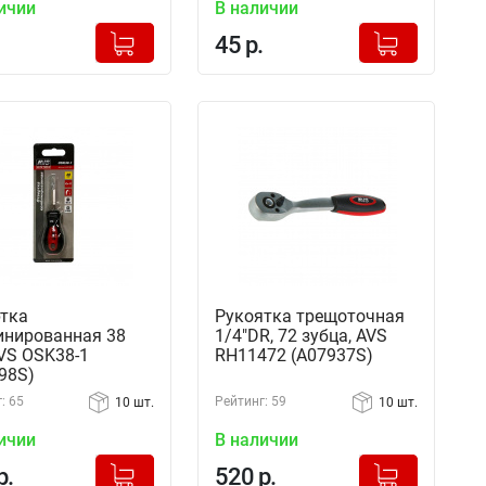
ичии
В наличии
+
+
Добавлено в корзину
Добавлено в корзину
45 р.
-
-
тка
Рукоятка трещоточная
нированная 38
1/4"DR, 72 зубца, AVS
VS OSK38-1
RH11472 (A07937S)
98S)
: 65
Рейтинг: 59
10 шт.
10 шт.
ичии
В наличии
+
+
Добавлено в корзину
Добавлено в корзину
р.
520 р.
-
-