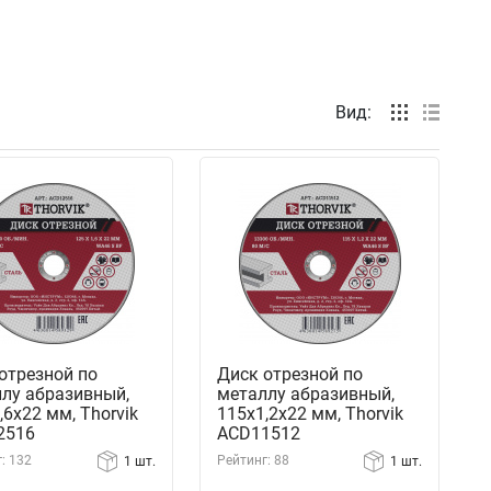
Вид:
отрезной по
Диск отрезной по
лу абразивный,
металлу абразивный,
,6х22 мм, Thorvik
115х1,2х22 мм, Thorvik
2516
ACD11512
: 132
Рейтинг: 88
1 шт.
1 шт.