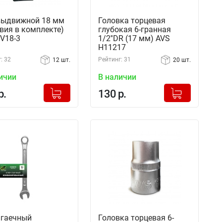
выдвижной 18 мм
Головка торцевая
звия в комплекте)
глубокая 6-гранная
V18-3
1/2''DR (17 мм) AVS
H11217
: 32
Рейтинг: 31
12 шт.
20 шт.
ичии
В наличии
+
+
Добавлено в корзину
Добавлено в корзину
р.
130 р.
-
-
 гаечный
Головка торцевая 6-