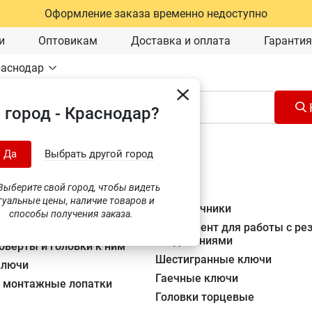
Оформление заказа временно недоступно
и
Оптовикам
Доставка и оплата
Гарантия
раснодар
 город - Краснодар?
Ручной инструмент
Да
Выбрать другой город
 инструмент
(3631)
ыберите свой город, чтобы видеть
туальные цены, наличие товаров и
е рукоятки
Заклепочники
способы получения заказа.
ические ключи
Инструмент для работы с р
соединениями
оверты и головки к ним
Шестигранные ключи
ключи
Гаечные ключи
, монтажные лопатки
Головки торцевые