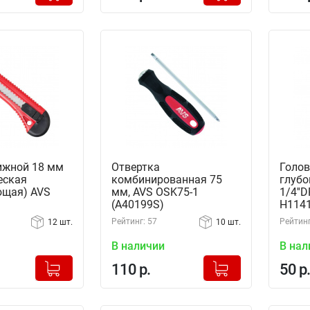
ижной 18 мм
Отвертка
Голов
еская
комбинированная 75
глубо
ющая) AVS
мм, AVS OSK75-1
1/4''
(A40199S)
H114
Рейтинг: 57
Рейтинг
12 шт.
10 шт.
В наличии
В нал
+
+
Добавлено в корзину
Добавлено в корзину
110 р.
50 р.
-
-