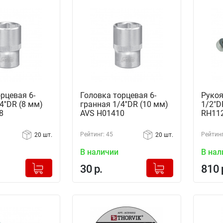
рцевая 6-
Головка торцевая 6-
Рукоя
4''DR (8 мм)
гранная 1/4''DR (10 мм)
1/2"D
8
AVS H01410
RH112
Рейтинг: 45
Рейтинг
20 шт.
20 шт.
В наличии
В нал
+
+
Добавлено в корзину
Добавлено в корзину
30 р.
810 
-
-