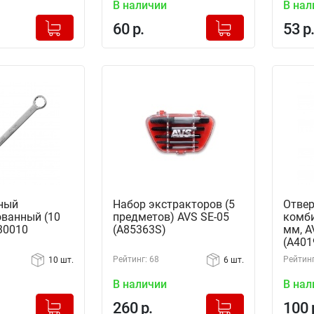
В наличии
В нал
+
+
Добавлено в корзину
Добавлено в корзину
60 р.
53 р.
-
-
ный
Набор экстракторов (5
Отвер
ванный (10
предметов) AVS SE-05
комби
30010
(A85363S)
мм, A
(A401
Рейтинг: 68
Рейтинг
10 шт.
6 шт.
В наличии
В нал
+
+
Добавлено в корзину
Добавлено в корзину
260 р.
100 
-
-