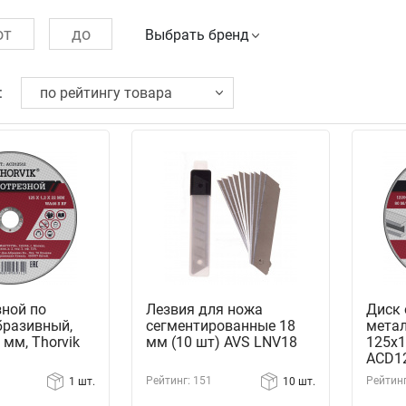
Выбрать бренд
:
зной по
Лезвия для ножа
Диск 
бразивный,
сегментированные 18
метал
 мм, Thorvik
мм (10 шт) AVS LNV18
125х1
ACD1
Рейтинг: 151
Рейтинг
1 шт.
10 шт.