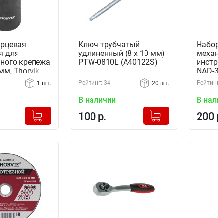
орцевая
Ключ трубчатый
Набор
я для
удлиненный (8 х 10 мм)
механ
ного крепежа
PTW-0810L (A40122S)
инстр
мм, Thorvik
NAD-3
53219)
Рейтинг: 34
Рейтинг
1 шт.
20 шт.
В наличии
В нал
+
+
Добавлено в корзину
Добавлено в корзину
100 р.
200 
-
-