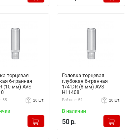
ка торцевая
Головка торцевая
кая 6-гранная
глубокая 6-гранная
DR (10 мм) AVS
1/4''DR (8 мм) AVS
10
H11408
: 55
Рейтинг: 52
20 шт.
20 шт.
ичии
В наличии
+
+
Добавлено в корзину
Добавлено в корзину
50 р.
-
-