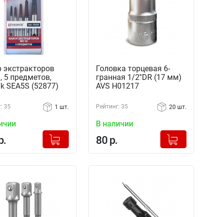
 экстракторов
Головка торцевая 6-
, 5 предметов,
гранная 1/2''DR (17 мм)
ik SEA5S (52877)
AVS H01217
: 35
Рейтинг: 35
1 шт.
20 шт.
ичии
В наличии
+
+
Добавлено в корзину
Добавлено в корзину
р.
80 р.
-
-