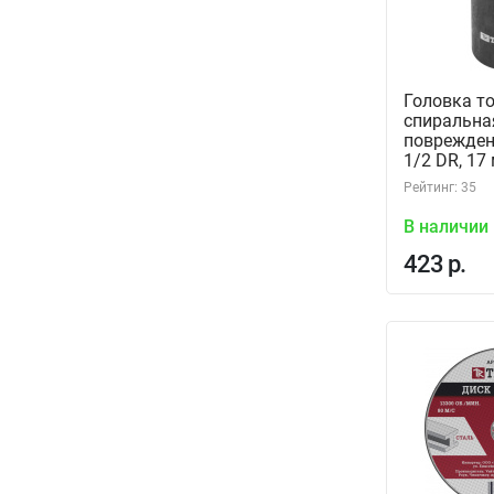
Головка т
спиральна
поврежден
1/2 DR, 17 
BES1217 (
Рейтинг: 35
В наличии
423 р.