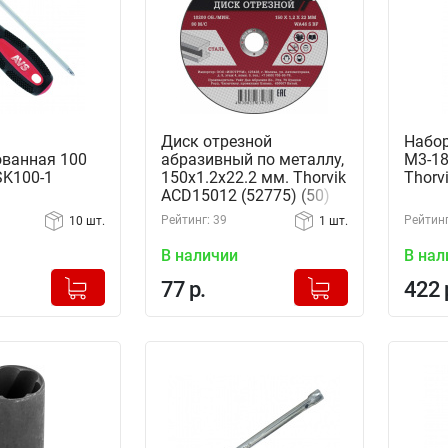
Диск отрезной
Набор
ванная 100
абразивный по металлу,
М3-18
SK100-1
150х1.2х22.2 мм. Thorvik
Thorv
ACD15012 (52775) (50)
Рейтинг: 39
Рейтинг
10 шт.
1 шт.
В наличии
В нал
+
+
Добавлено в корзину
Добавлено в корзину
77 р.
422 
-
-