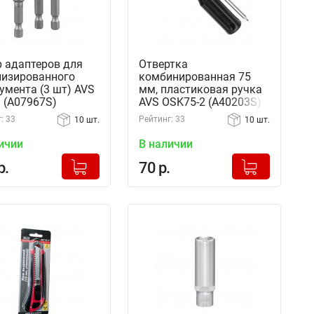
 адаптеров для
Отвертка
изированного
комбинированная 75
умента (3 шт) AVS
мм, пластиковая ручка
 (A07967S)
AVS OSK75-2 (A40203S)
: 33
Рейтинг: 33
10 шт.
10 шт.
ичии
В наличии
+
+
Добавлено в корзину
Добавлено в корзину
р.
70 р.
-
-