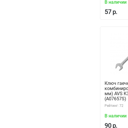
В наличии
57 р.
Ключ гаеч
комбиниро
мм) AVS K
(A07657S)
Рейтинг: 72
В наличии
90 р.