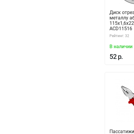
Диск отре
металлу а
115х1,6х22
ACD11516
Рейтинг: 32
В наличии
52 р.
Пассатижи