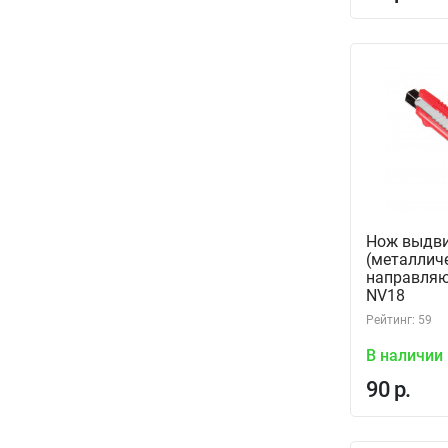
Нож выдв
(металлич
направля
NV18
Рейтинг: 59
В наличии
90 р.