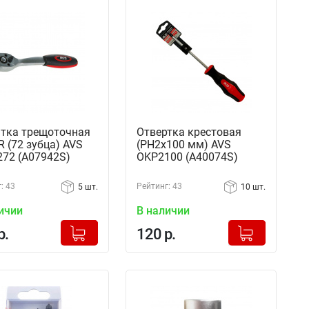
тка трещоточная
Отвертка крестовая
R (72 зубца) AVS
(PH2x100 мм) AVS
72 (A07942S)
OKP2100 (A40074S)
: 43
Рейтинг: 43
5 шт.
10 шт.
ичии
В наличии
+
+
Добавлено в корзину
Добавлено в корзину
р.
120 р.
-
-