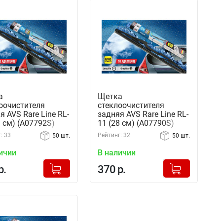
а
Щетка
оочистителя
стеклоочистителя
я AVS Rare Line RL-
задняя AVS Rare Line RL-
3 см) (A07792S)
11 (28 см) (A07790S)
: 33
Рейтинг: 32
50 шт.
50 шт.
ичии
В наличии
+
+
Добавлено в корзину
Добавлено в корзину
р.
370 р.
-
-