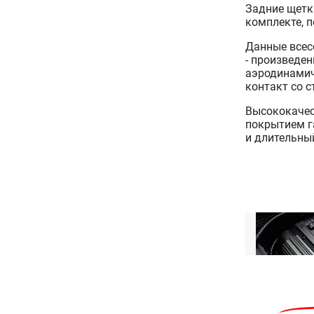
Задние щетки
комплекте, 
Данные всес
- произведе
аэродинамич
контакт со 
Высококачес
покрытием г
и длительный