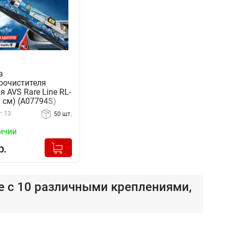
а
оочистителя
я AVS Rare Line RL-
8 см) (A07794S)
: 13
50 шт.
ичии
+
Добавлено в корзину
р.
-
ne с 10 различными креплениями,