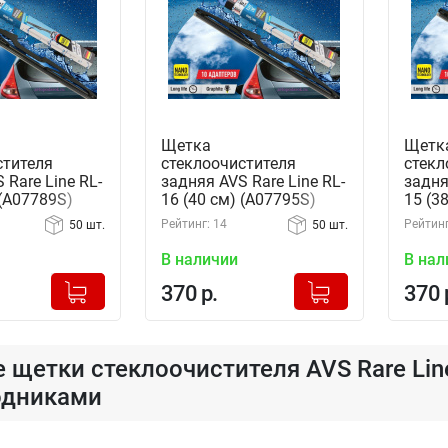
Щетка
Щетк
стителя
стеклоочистителя
стекл
 Rare Line RL-
задняя AVS Rare Line RL-
задня
 (A07789S)
16 (40 см) (A07795S)
15 (3
Рейтинг: 14
Рейтинг
50 шт.
50 шт.
В наличии
В нал
+
+
Добавлено в корзину
Добавлено в корзину
370 р.
370 
-
-
 щетки стеклоочистителя AVS Rare Li
одниками