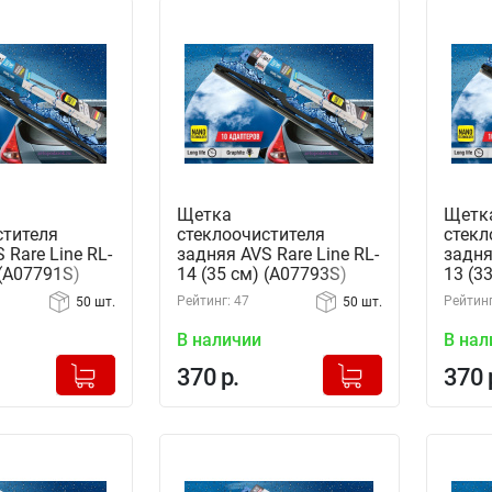
Щетка
Щетк
стителя
стеклоочистителя
стекл
 Rare Line RL-
задняя AVS Rare Line RL-
задня
 (A07791S)
14 (35 см) (A07793S)
13 (3
Рейтинг: 47
Рейтинг
50 шт.
50 шт.
В наличии
В нал
+
+
Добавлено в корзину
Добавлено в корзину
370 р.
370 
-
-