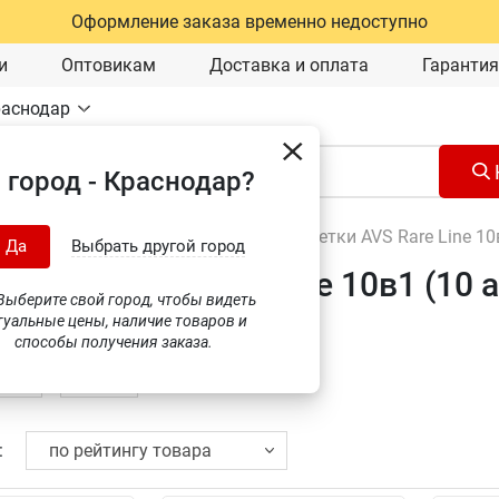
Оформление заказа временно недоступно
и
Оптовикам
Доставка и оплата
Гарантия
раснодар
 город - Краснодар?
Щетки стеклоочистителя
\
Задние щетки AVS Rare Line 10
Да
Выбрать другой город
 щетки AVS Rare Line 10в1 (10 
ыберите свой город, чтобы видеть
туальные цены, наличие товаров и
способы получения заказа.
: