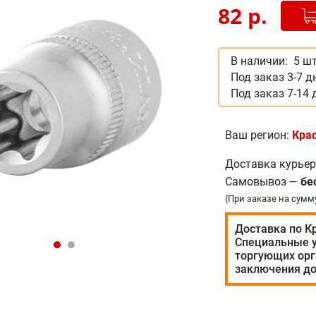
Добав
-
82
р.
В наличии:
5 шт
Под заказ 3-7 д
Под заказ 7-14 
Ваш регион:
Кра
Доставка курье
Самовывоз
—
бе
(При заказе на сумм
Доставка по К
Специальные у
торгующих орг
заключения до