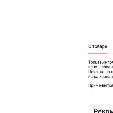
О товаре
Торцевые го
использован
Накатка на 
использован
Применяется
Реко