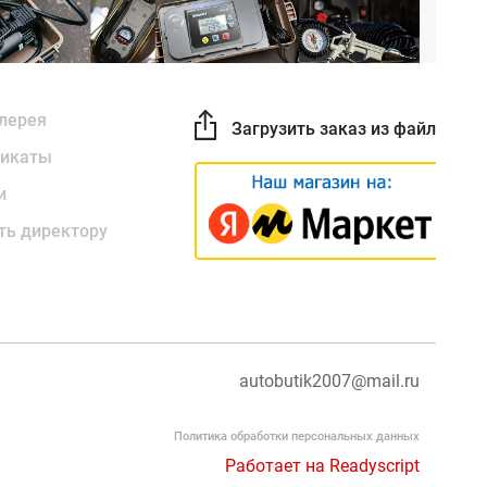
лерея
Загрузить заказ из файла
икаты
и
ть директору
autobutik2007@mail.ru
Политика обработки персональных данных
Работает на Readyscript