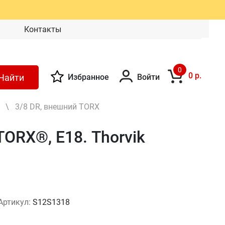
Контакты
0
0 р.
Найти
Избранное
Войти
\
3/8 DR, внешний TORX
ORX®, Е18. Thorvik
Артикул:
S12S1318