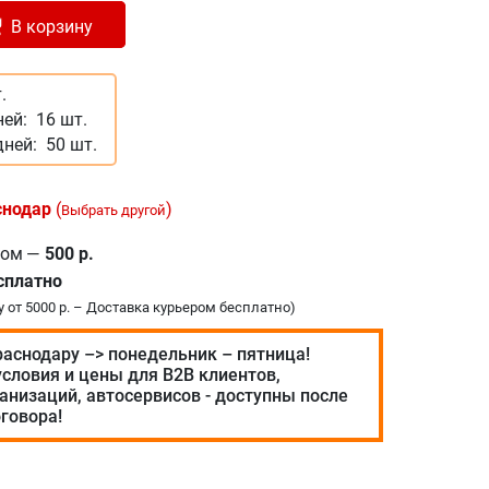
лено в корзину
+
В корзину
.
ней:
16 шт.
дней:
50 шт.
снодар
(
)
Выбрать другой
ром
—
500 р.
сплатно
у от 5000 р. – Доставка курьером бесплатно)
раснодару –> понедельник – пятница!
словия и цены для В2В клиентов,
анизаций, автосервисов - доступны после
говора!