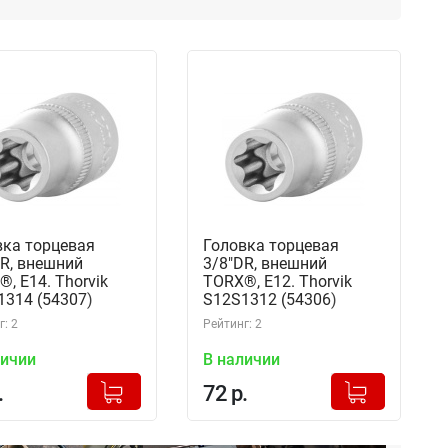
вка торцевая
Головка торцевая
R, внешний
3/8"DR, внешний
, Е14. Thorvik
TORX®, Е12. Thorvik
1314 (54307)
S12S1312 (54306)
: 2
Рейтинг: 2
личии
В наличии
+
+
Добавлено в корзину
Добавлено в корзину
.
72 р.
-
-