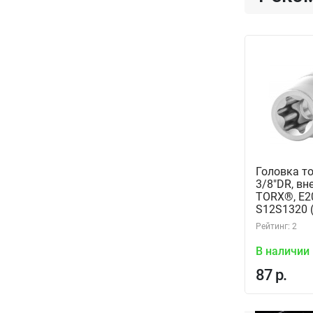
Головка т
3/8"DR, в
TORX®, Е20
S12S1320 
Рейтинг: 2
В наличии
87 р.