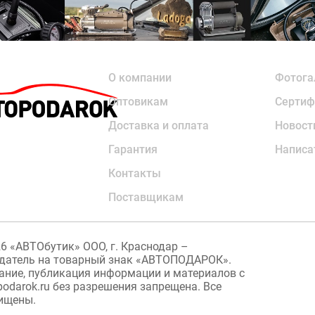
О компании
Фотога
Оптовикам
Сертиф
Доставка и оплата
Новост
Гарантия
Написа
Контакты
Поставщикам
26
«АВТОбутик» ООО, г. Краснодар –
датель на товарный знак «АВТОПОДАРОК».
ание, публикация информации и материалов с
podarok.ru без разрешения запрещена. Все
ищены.