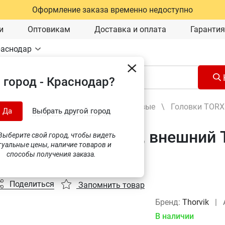
Оформление заказа временно недоступно
и
Оптовикам
Доставка и оплата
Гарантия
раснодар
 город - Краснодар?
Ручной инструмент
\
Головки торцевые
\
Головки TORX
Да
Выбрать другой город
а торцевая 3/8"DR, внешний T
ыберите свой город, чтобы видеть
туальные цены, наличие товаров и
318 (54309)
способы получения заказа.
Поделиться
Запомнить товар
Бренд:
Thorvik
|
В наличии