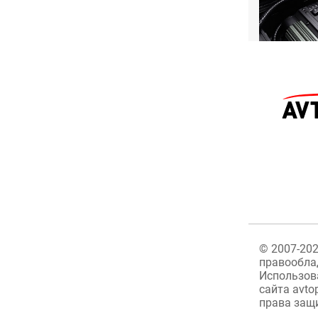
©
2007-20
правообла
Использов
сайта avto
права защ