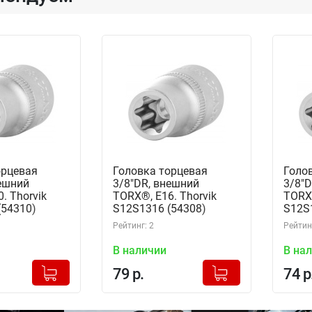
орцевая
Головка торцевая
Голо
нешний
3/8"DR, внешний
3/8"D
. Thorvik
TORX®, Е16. Thorvik
TORX®
(54310)
S12S1316 (54308)
S12S
Рейтинг: 2
Рейтинг
В наличии
В на
+
+
Добавлено в корзину
Добавлено в корзину
79 р.
74 р
-
-