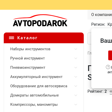
О компани
Регион:
К
Каталог
Ваш
Наборы инструментов
Главная
\
Ручной инструмент
Головк
Пневмоинструмент
В
ак
S12S1
Аккумуляторный инструмент
Оборудование для автосервиса
Рейтинг:
2
Домкраты автомобильные
Компрессоры, манометры