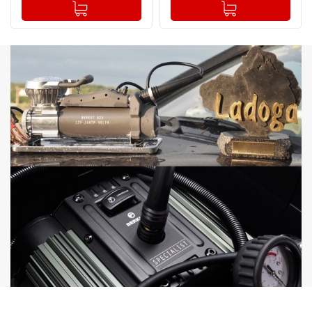
-
+
-
+