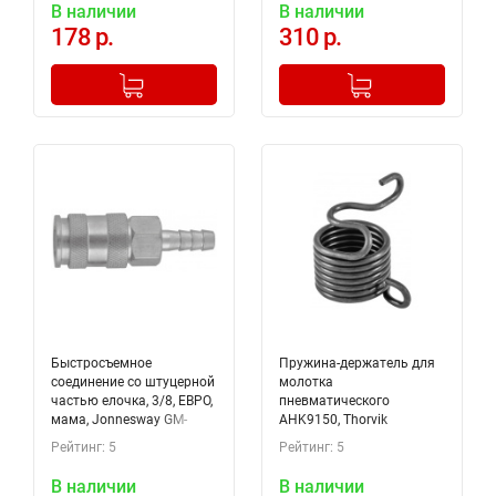
В наличии
В наличии
178 р.
310 р.
-
+
-
+
Добавлено в корзину
Добавлено в корзину
Быстросъемное
Пружина-держатель для
соединение со штуцерной
молотка
частью елочка, 3/8, ЕВРО,
пневматического
мама, Jonnesway GM-
AHK9150, Thorvik
03AH
RKS29150 (52793)
Рейтинг: 5
Рейтинг: 5
В наличии
В наличии