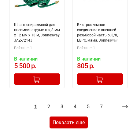
Шланг спиральный для
Быстросъемное
пневмоинструмента, 8 мм
соединение с внешней
х 12 мм х 13 м, Jonnesway
резьбовой частью, 3/8,
JAZ-7214J
ЕВРО, мама, Jonnesway
GM-03AM
Рейтинг: 1
Рейтинг: 1
В наличии
В наличии
5 500 р.
805 р.
-
+
-
+
Добавлено в корзину
Добавлено в корзину
1
2
3
4
5
7
Показать ещё