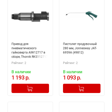
Привод для
Пистолет продувочный
пневматического
280 мм, Jonnesway JAT-
гайковерта AIW12717 в
6959A (49812)
сборе, Thorvik RKS112717
Рейтинг: 2
Рейтинг: 2
В наличии
В наличии
1 193 р.
1 093 р.
-
+
-
+
Добавлено в корзину
Добавлено в корзину