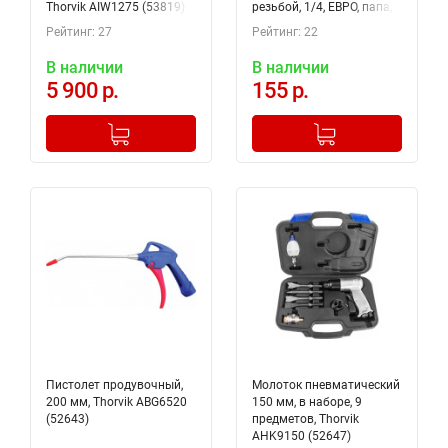
Thorvik AIW1275 (53819)
резьбой, 1/4, ЕВРО, папа,
Jonnesway GM-02PM
Рейтинг: 27
Рейтинг: 22
В наличии
В наличии
5 900 р.
155 р.
-
+
-
+
Добавлено в корзину
Добавлено в корзину
Пистолет продувочный,
Молоток пневматический
200 мм, Thorvik ABG6520
150 мм, в наборе, 9
(52643)
предметов, Thorvik
AHK9150 (52647)