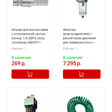
Штуцер для быстросъема
Фильтры
с установочной частью
(влагоотделители) с
елочка, 1/4, ЕВРО, папа,
регулятором давления
Jonnesway GM-02PH
для пневмоинструмента,
1/2, Jonnesway JAZ-0534
Рейтинг: 1
Рейтинг: 1
В наличии
В наличии
269 р.
7 295 р.
-
+
-
+
Добавлено в корзину
Добавлено в корзину