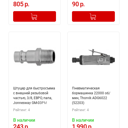
805 р.
90 р.
-
+
-
+
Добавлено в корзину
Добавлено в корзину
Штуцер для быстросъема
Пневматическая
с внешней резьбовой
бормашинка 22000 об/
частью, 3/8, ЕВРО, папа,
мин, Thorvik ADG6022
Jonnesway GM-03PM
(52203)
Рейтинг: 4
Рейтинг: 4
В наличии
В наличии
243 р.
1 990 р.