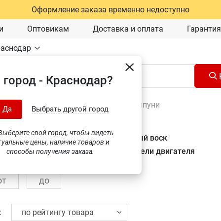
Оформление заказа временно недоступно
и
Оптовикам
Доставка и оплата
Гарантия
раснодар
 город - Краснодар?
Автохимия и уход за авто
\
Автошампуни
Да
Выбрать другой город
ыберите свой город, чтобы видеть
мойки
Холодный воск
туальные цены, наличие товаров и
актной мойки
Очистители двигателя
способы получения заказа.
: