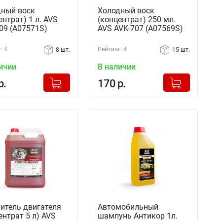
ный воск
Холодный воск
ентрат) 1 л. AVS
(концентрат) 250 мл.
09 (A07571S)
AVS AVK-707 (A07569S)
: 4
Рейтинг: 4
8 шт.
15 шт.
ичии
В наличии
+
+
Добавлено в корзину
Добавлено в корзину
р.
170 р.
-
-
итель двигателя
Автомобильный
ентрат 5 л) AVS
шампунь Антикор 1л.