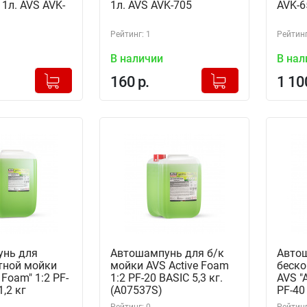
 1л. AVS AVK-
1л. AVS AVK-705
AVK-6
Рейтинг: 1
Рейтинг
В наличии
В нал
+
+
Добавлено в корзину
Добавлено в корзину
160 р.
1 10
-
-
унь для
Автошампунь для б/к
Авто
тной мойки
мойки AVS Active Foam
беско
 Foam" 1:2 PF-
1:2 PF-20 BASIC 5,3 кг.
AVS "A
1,2 кг
(A07537S)
PF-40
(A075