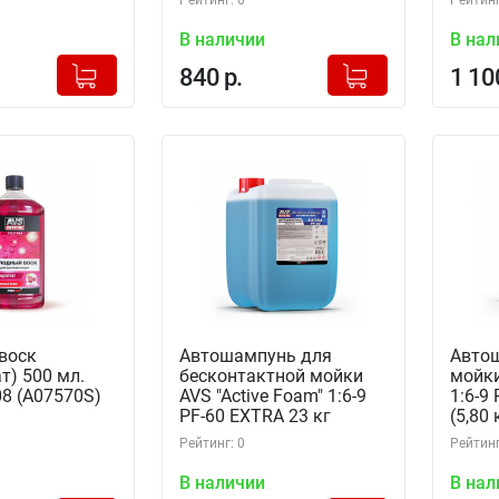
Рейтинг: 0
Рейтинг
В наличии
В нал
+
+
Добавлено в корзину
Добавлено в корзину
840 р.
1 10
-
-
воск
Автошампунь для
Автош
т) 500 мл.
бесконтактной мойки
мойки
08 (A07570S)
AVS "Active Foam" 1:6-9
1:6-9
PF-60 EXTRA 23 кг
(5,80
(A07590S)
Рейтинг: 0
Рейтинг
В наличии
В нал