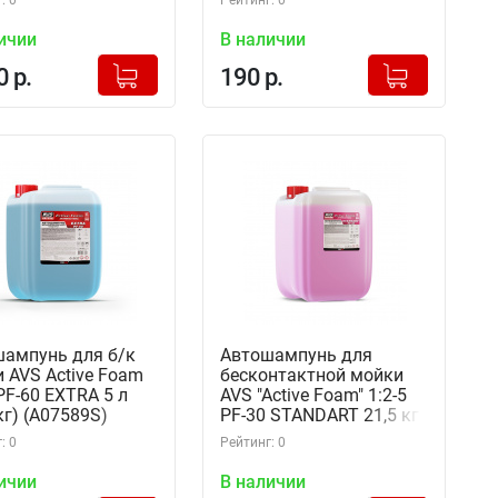
: 0
Рейтинг: 0
ичии
В наличии
+
+
Добавлено в корзину
Добавлено в корзину
0 р.
190 р.
-
-
ампунь для б/к
Автошампунь для
 AVS Active Foam
бесконтактной мойки
 PF-60 EXTRA 5 л
AVS "Active Foam" 1:2-5
 кг) (A07589S)
PF-30 STANDART 21,5 кг
(A07541S)
: 0
Рейтинг: 0
ичии
В наличии