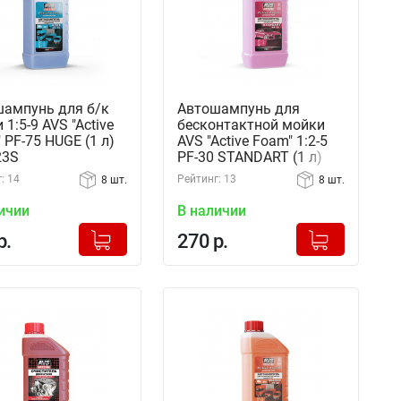
ампунь для б/к
Автошампунь для
 1:5-9 AVS "Active
бесконтактной мойки
 PF-75 HUGE (1 л)
AVS "Active Foam" 1:2-5
23S
PF-30 STANDART (1 л)
A07539S
: 14
Рейтинг: 13
8 шт.
8 шт.
ичии
В наличии
+
+
Добавлено в корзину
Добавлено в корзину
р.
270 р.
-
-