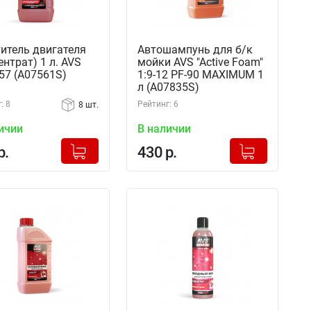
итель двигателя
Автошампунь для б/к
ентрат) 1 л. AVS
мойки AVS "Active Foam"
57 (A07561S)
1:9-12 PF-90 MAXIMUM 1
л (A07835S)
: 8
Рейтинг: 6
8 шт.
ичии
В наличии
+
+
Добавлено в корзину
Добавлено в корзину
р.
430 р.
-
-