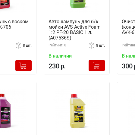
нь с воском
Автошампунь для б/к
Очист
K-706
мойки AVS Active Foam
(конц
1:2 PF-20 BASIC 1 л.
AVK-6
(A07536S)
Рейтинг: 8
Рейтинг
8 шт.
8 шт.
В наличии
В нал
+
+
Добавлено в корзину
Добавлено в корзину
230 р.
300 
-
-