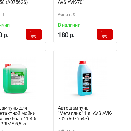
58 (A07562S)
AVS AVK-701
: 1
Рейтинг: 0
ичии
В наличии
+
+
Добавлено в корзину
Добавлено в корзину
0 р.
180 р.
-
-
шампунь для
Автошампунь
нтактной мойки
"Металлик" 1 л. AVS AVK-
ctive Foam" 1:4-6
702 (A07564S)
 PRIME 5,5 кг
43S)