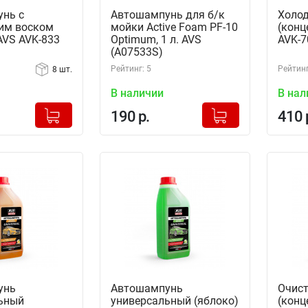
нь с
Автошампунь для б/к
Холод
им воском
мойки Active Foam PF-10
(конц
AVS AVK-833
Optimum, 1 л. AVS
AVK-7
(A07533S)
Рейтинг: 5
Рейтинг
8 шт.
В наличии
В нал
+
+
Добавлено в корзину
Добавлено в корзину
190 р.
410 
-
-
унь
Автошампунь
Очист
ьный
универсальный (яблоко)
(конц