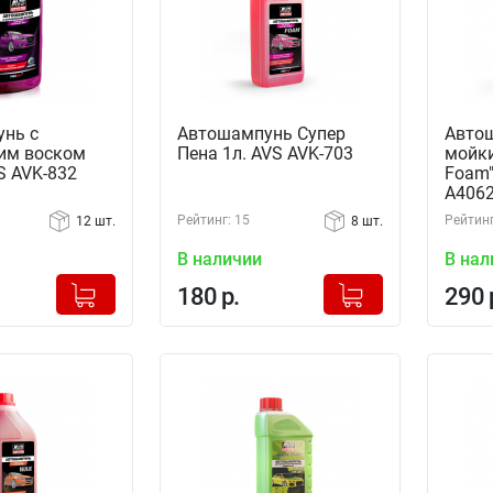
нь с
Автошампунь Супер
Автош
им воском
Пена 1л. AVS AVK-703
мойки
S AVK-832
Foam"
A406
Рейтинг: 15
Рейтинг
12 шт.
8 шт.
В наличии
В нал
+
+
Добавлено в корзину
Добавлено в корзину
180 р.
290 
-
-