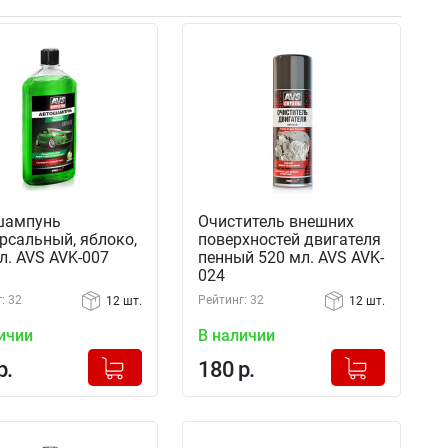
шампунь
Очиститель внешних
рсальный, яблоко,
поверхностей двигателя
л. AVS AVK-007
пенный 520 мл. AVS AVK-
024
: 32
Рейтинг: 32
12 шт.
12 шт.
ичии
В наличии
+
+
Добавлено в корзину
Добавлено в корзину
р.
180 р.
-
-