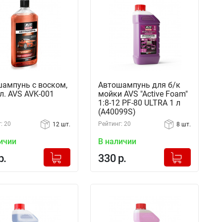
ампунь с воском,
Автошампунь для б/к
л. AVS AVK-001
мойки AVS "Active Foam"
1:8-12 PF-80 ULTRA 1 л
(A40099S)
: 20
Рейтинг: 20
12 шт.
8 шт.
ичии
В наличии
+
+
Добавлено в корзину
Добавлено в корзину
р.
330 р.
-
-