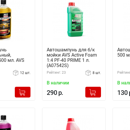
унь
Автошампунь для б/к
Автош
ьный,
мойки AVS Active Foam
500 м
500 мл. AVS
1:4 PF-40 PRIME 1 л.
(A07542S)
Рейтинг: 23
Рейтинг
12 шт.
8 шт.
В наличии
В нал
+
+
Добавлено в корзину
Добавлено в корзину
290 р.
130 
-
-