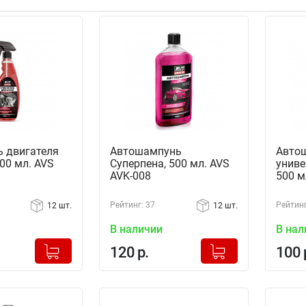
ь двигателя
Автошампунь
Авто
500 мл. AVS
Суперпена, 500 мл. AVS
униве
AVK-008
500 м
Рейтинг: 37
Рейтинг
12 шт.
12 шт.
В наличии
В нал
+
+
Добавлено в корзину
Добавлено в корзину
120 р.
100 
-
-