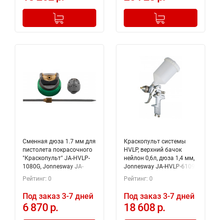
-
+
-
+
Добавлено в корзину
Добавлено в корзину
Сменная дюза 1.7 мм для
Краскопульт системы
пистолета покрасочного
HVLP, верхний бачок
"Краскопульт" JA-HVLP-
нейлон 0,6л, дюза 1,4 мм,
1080G, Jonnesway JA-
Jonnesway JA-HVLP-6109
HVLP-1080GN17 (47609)
Рейтинг: 0
Рейтинг: 0
Под заказ 3-7 дней
Под заказ 3-7 дней
6 870 р.
18 608 р.