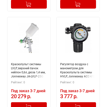
-
+
-
+
Добавлено в корзину
Добавлено в корзину
Краскопульт системы
Регулятор воздуха с
LVLP, верхний бачок
манометром для
нейлон 0,6л, дюза 1,4 мм,
Краскопульта системы
Jonnesway JA-LVLP-25G
HVLP, Jonnesway ACC-612
(ACC-608)
Рейтинг: 0
Рейтинг: 0
Под заказ 3-7 дней
Под заказ 3-7 дней
20 279 р.
3 777 р.
-
+
-
+
Добавлено в корзину
Добавлено в корзину