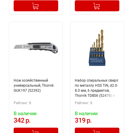
-
+
-
+
Добавлено в корзину
Добавлено в корзину
Нож хозяйственный
Набор спиральных сверл
универсальный, Thorvik
по металлу HSS TiN, d2.0-
GUK197 (52392)
8.0 мм, 6 предметов,
Thorvik TDBS6 (52478) в
пластиковом кейсе
Рейтинг: 8
Рейтинг: 8
В наличии
В наличии
342 р.
319 р.
-
+
-
+
Добавлено в корзину
Добавлено в корзину