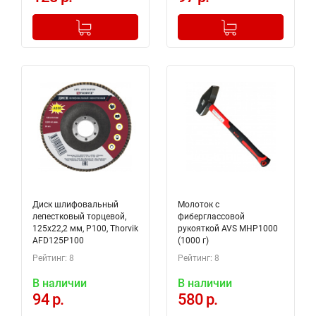
-
+
-
+
Добавлено в корзину
Добавлено в корзину
Диск шлифовальный
Молоток с
лепестковый торцевой,
фиберглассовой
125х22,2 мм, Р100, Thorvik
рукояткой AVS MHP1000
AFD125P100
(1000 г)
Рейтинг: 8
Рейтинг: 8
В наличии
В наличии
94 р.
580 р.