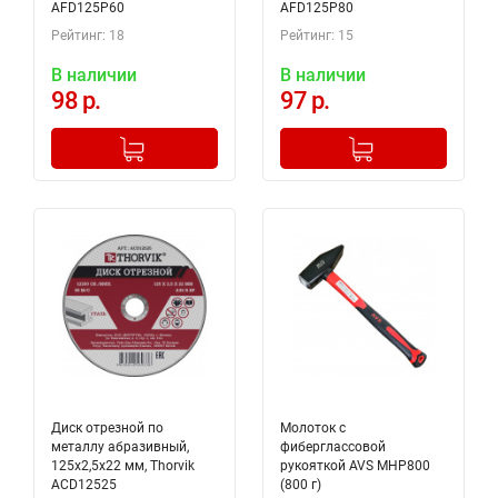
AFD125P60
AFD125P80
Рейтинг: 18
Рейтинг: 15
В наличии
В наличии
98 р.
97 р.
-
+
-
+
Добавлено в корзину
Добавлено в корзину
Диск отрезной по
Молоток с
металлу абразивный,
фиберглассовой
125х2,5х22 мм, Thorvik
рукояткой AVS MHP800
ACD12525
(800 г)