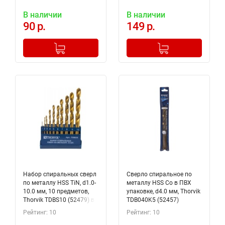
В наличии
В наличии
90 р.
149 р.
-
+
-
+
Добавлено в корзину
Добавлено в корзину
Набор спиральных сверл
Сверло спиральное по
по металлу HSS TiN, d1.0-
металлу HSS Co в ПВХ
10.0 мм, 10 предметов,
упаковке, d4.0 мм, Thorvik
Thorvik TDBS10 (52479) в
TDB040K5 (52457)
пластиковом кейсе
Рейтинг: 10
Рейтинг: 10