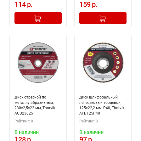
114 р.
159 р.
-
+
-
+
Добавлено в корзину
Добавлено в корзину
Диск отрезной по
Диск шлифовальный
металлу абразивный,
лепестковый торцевой,
230х2,5х22 мм, Thorvik
125х22,2 мм, Р40, Thorvik
ACD23025
AFD125P40
Рейтинг: 8
Рейтинг: 8
В наличии
В наличии
128 р.
97 р.