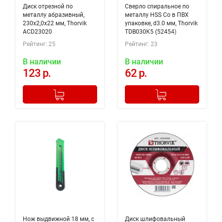
Диск отрезной по
Сверло спиральное по
металлу абразивный,
металлу HSS Co в ПВХ
230х2,0х22 мм, Thorvik
упаковке, d3.0 мм, Thorvik
ACD23020
TDB030K5 (52454)
Рейтинг: 25
Рейтинг: 23
В наличии
В наличии
123 р.
62 р.
-
+
-
+
Добавлено в корзину
Добавлено в корзину
Нож выдвижной 18 мм, с
Диск шлифовальный