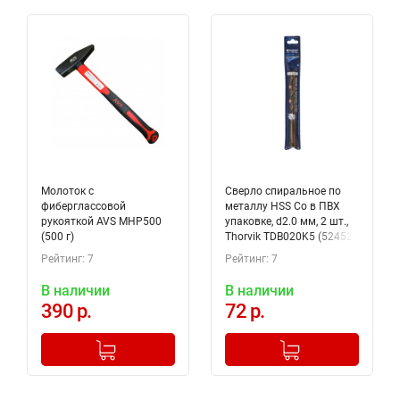
Молоток с
Сверло спиральное по
фиберглассовой
металлу HSS Co в ПВХ
рукояткой AVS MHP500
упаковке, d2.0 мм, 2 шт.,
(500 г)
Thorvik TDB020K5 (52452)
Рейтинг: 7
Рейтинг: 7
В наличии
В наличии
390 р.
72 р.
-
+
-
+
Добавлено в корзину
Добавлено в корзину