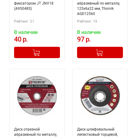
фиксатором JT JNV18
абразивный по металлу,
(A95048S)
125х6х22 мм, Thorvik
AGD12560
Рейтинг: 21
Рейтинг: 19
В наличии
В наличии
40 р.
97 р.
-
+
-
+
Добавлено в корзину
Добавлено в корзину
Диск отрезной
Диск шлифовальный
абразивный по металлу,
лепестковый торцевой,