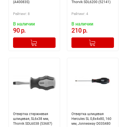
(A40083S)
Thorvik SDL6200 (52141)
Рейтинг: 8
Рейтинг: 4
В наличии
В наличии
90 р.
210 р.
-
+
-
+
Добавлено в корзину
Добавлено в корзину
Отвертка стержневая
Отвертка шлицевая
шлицевая, SL6х38 мм,
Hercules SL 0,8х4х80, 160
Thorvik SDL6038 (53687)
мм, Jonnesway D03S480