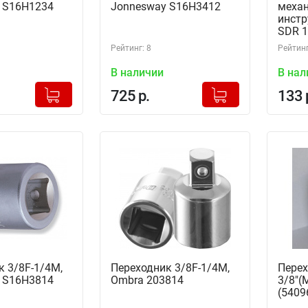
 S16H1234
Jonnesway S16H3412
механ
инстр
SDR 1/
SH11A
Рейтинг: 8
Рейтинг
В наличии
В нал
+
+
Добавлено в корзину
Добавлено в корзину
725 р.
133 
-
-
к 3/8F-1/4M,
Переходник 3/8F-1/4M,
Перех
 S16H3814
Ombra 203814
3/8"(
(5409