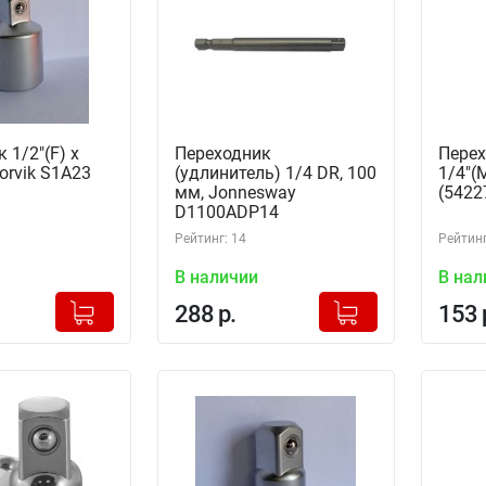
 1/2"(F) x
Переходник
Перех
horvik S1A23
(удлинитель) 1/4 DR, 100
1/4"(
мм, Jonnesway
(5422
D1100ADP14
Рейтинг: 14
Рейтинг
В наличии
В нал
+
+
Добавлено в корзину
Добавлено в корзину
288 р.
153 
-
-