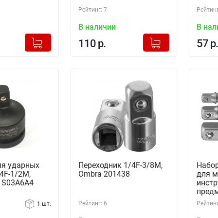
Рейтинг: 7
Рейтинг
В наличии
В нал
+
+
Добавлено в корзину
Добавлено в корзину
110 р.
57 р.
-
-
ля ударных
Переходник 1/4F-3/8M,
Набор
4F-1/2M,
Ombra 201438
для м
 S03A6A4
инстр
предм
Рейтинг: 6
Рейтинг
1 шт.