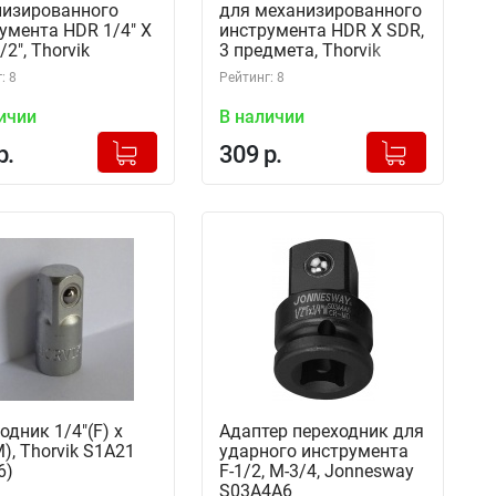
изированного
для механизированного
умента HDR 1/4" X
инструмента HDR X SDR,
2", Thorvik
3 предмета, Thorvik
3 (54376)
SH11AS3 (54372)
: 8
Рейтинг: 8
ичии
В наличии
+
+
Добавлено в корзину
Добавлено в корзину
р.
309 р.
-
-
одник 1/4"(F) x
Адаптер переходник для
M), Thorvik S1A21
ударного инструмента
6)
F-1/2, M-3/4, Jonnesway
S03A4A6