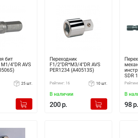
ля бит
Переходник
Перех
 M1/4"DR AVS
F1/2"DR*M3/4"DR AVS
механ
0506S)
PER1234 (A40513S)
инстр
SDR 1/
SH11A
Рейтинг: 16
Рейтинг
25 шт.
10 шт.
В наличии
В нал
+
+
Добавлено в корзину
Добавлено в корзину
200 р.
98 р.
-
-