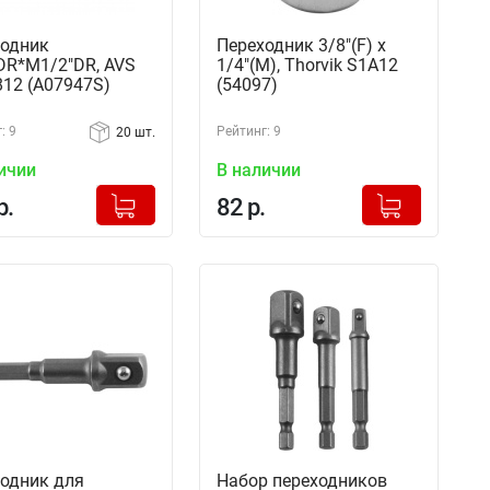
одник
Переходник 3/8"(F) x
DR*M1/2"DR, AVS
1/4"(M), Thorvik S1A12
12 (A07947S)
(54097)
: 9
Рейтинг: 9
20 шт.
ичии
В наличии
+
+
Добавлено в корзину
Добавлено в корзину
р.
82 р.
-
-
одник для
Набор переходников