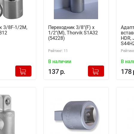
к 3/8F-1/2M,
Переходник 3/8"(F) x
Адапт
812
1/2"(M), Thorvik S1A32
встав
(54228)
HDR, 
S44H
Рейтинг: 11
Рейтинг
В наличии
В нал
+
+
Добавлено в корзину
Добавлено в корзину
137 р.
178 
-
-