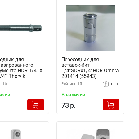
одник для
Переходник для
изированного
вставок-бит
умента HDR 1/4" X
1/4”SDRх1/4”HDR Ombra
4", Thorvik
201414 (55943)
1 (54374)
: 16
Рейтинг: 15
1 шт.
ичии
В наличии
+
+
Добавлено в корзину
Добавлено в корзину
73 р.
-
-