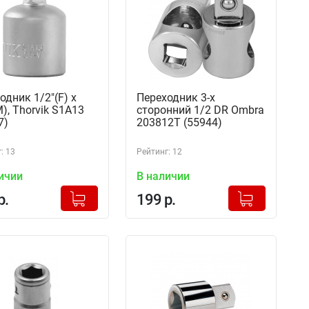
одник 1/2"(F) x
Переходник 3-х
M), Thorvik S1A13
сторонний 1/2 DR Ombra
7)
203812T (55944)
: 13
Рейтинг: 12
ичии
В наличии
+
+
Добавлено в корзину
Добавлено в корзину
р.
199 р.
-
-