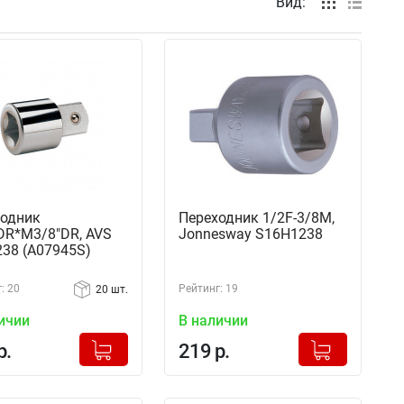
Вид:
одник
Переходник 1/2F-3/8M,
DR*М3/8"DR, AVS
Jonnesway S16H1238
38 (A07945S)
: 20
Рейтинг: 19
20 шт.
ичии
В наличии
+
+
Добавлено в корзину
Добавлено в корзину
р.
219 р.
-
-