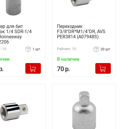
ер для бит
Переходник
ок 1/4 SDR-1/4
F3/8"DR*M1/4"DR, AVS
Jonnesway
PER3814 (A07948S)
2206
: 10
Рейтинг: 10
1 шт.
20 шт.
ичии
В наличии
+
+
Добавлено в корзину
Добавлено в корзину
р.
70 р.
-
-