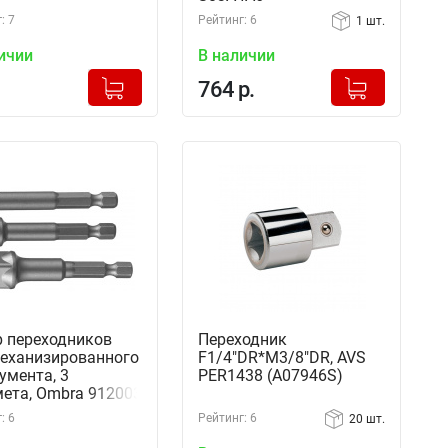
: 7
Рейтинг: 6
1 шт.
ичии
В наличии
+
+
Добавлено в корзину
Добавлено в корзину
764 р.
-
-
 переходников
Переходник
еханизированного
F1/4"DR*М3/8"DR, AVS
умента, 3
PER1438 (A07946S)
ета, Ombra 912003
: 6
Рейтинг: 6
20 шт.