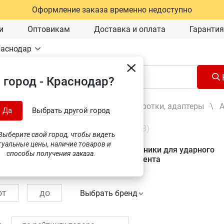
Оформление заказа временно недоступно
и
Оптовикам
Доставка и оплата
Гарантия
раснодар
 город - Краснодар?
Ручной инструмент
\
Удлинители, воротки, адаптеры
\
А
Да
Выбрать другой город
ры и переходники
(68)
ыберите свой город, чтобы видеть
туальные цены, наличие товаров и
я вставок-бит
Переходники для ударного
способы получения заказа.
инструмента
 для инструмента
Выбрать бренд