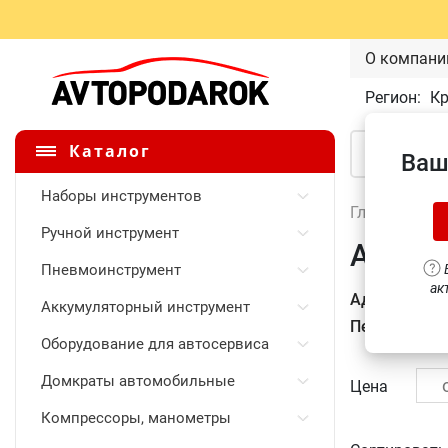
О компани
Регион:
К
Каталог
Ваш
Наборы инструментов
Главная
\
Ручной инструмент
Адапте
Пневмоинструмент
В
ак
Адаптеры дл
Аккумуляторный инструмент
Переходники
Оборудование для автосервиса
Домкраты автомобильные
Цена
Компрессоры, манометры