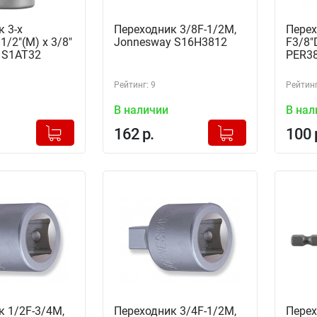
 3-х
Переходник 3/8F-1/2M,
Перех
1/2"(M) x 3/8"
Jonnesway S16H3812
F3/8"
k S1AT32
PER38
Рейтинг: 9
Рейтинг
В наличии
В нал
+
+
Добавлено в корзину
Добавлено в корзину
162 р.
100 
-
-
к 1/2F-3/4M,
Переходник 3/4F-1/2M,
Перех