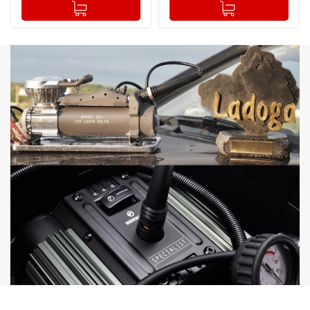
-
+
-
+