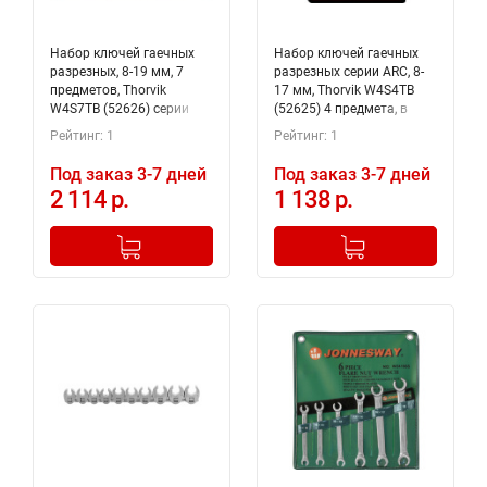
Набор ключей гаечных
Набор ключей гаечных
разрезных, 8-19 мм, 7
разрезных серии ARC, 8-
предметов, Thorvik
17 мм, Thorvik W4S4TB
W4S7TB (52626) серии
(52625) 4 предмета, в
ARC в сумке
сумке
Рейтинг: 1
Рейтинг: 1
Под заказ 3-7 дней
Под заказ 3-7 дней
2 114 р.
1 138 р.
-
+
-
+
Добавлено в корзину
Добавлено в корзину