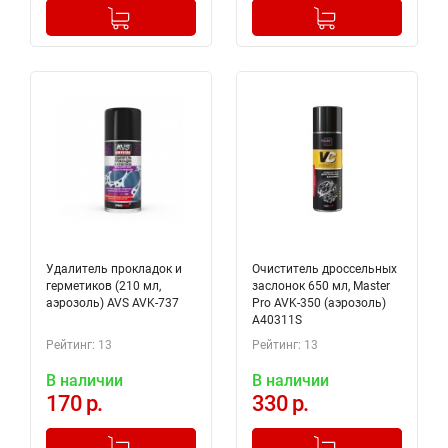
-
+
-
+
Добавлено в корзину
Добавлено в корзину
Удалитель прокладок и
Очиститель дроссельных
герметиков (210 мл,
заслонок 650 мл, Master
аэрозоль) AVS AVK-737
Pro AVK-350 (аэрозоль)
A40311S
Рейтинг: 13
Рейтинг: 13
В наличии
В наличии
170 р.
330 р.
-
+
-
+
Добавлено в корзину
Добавлено в корзину