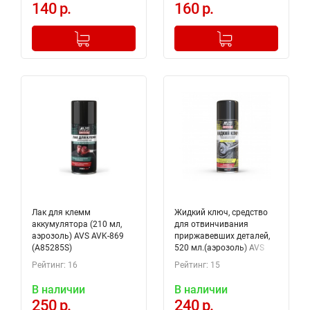
140 р.
160 р.
-
+
-
+
Добавлено в корзину
Добавлено в корзину
Лак для клемм
Жидкий ключ, средство
аккумулятора (210 мл,
для отвинчивания
аэрозоль) AVS AVK-869
приржавевших деталей,
(A85285S)
520 мл.(аэрозоль) AVS
AVK-192 (A07968S)
Рейтинг: 16
Рейтинг: 15
В наличии
В наличии
250 р.
240 р.