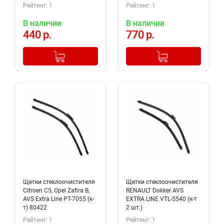
т) 80397
Рейтинг: 1
Рейтинг: 1
В наличии
В наличии
440 р.
770 р.
-
+
-
+
Добавлено в корзину
Добавлено в корзину
Щетки стеклоочистителя
Щетки стеклоочистителя
Citroen C5, Opel Zafira B,
RENAULT Dokker AVS
AVS Extra Line PT-7055 (к-
EXTRA LINE VTL-5540 (к-т
т) 80422
2 шт.)
Рейтинг: 1
Рейтинг: 1