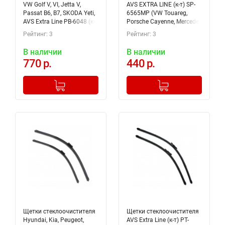
VW Golf V, VI, Jetta V,
AVS EXTRA LINE (к-т) SP-
Passat B6, B7, SKODA Yeti,
6565MP (VW Touareg,
AVS Extra Line PB-6048 (к-
Porsche Cayenne, Mercedes
т) 80402
E, S, CLS - class) A07768S
Рейтинг: 3
Рейтинг: 3
В наличии
В наличии
770 р.
440 р.
-
+
-
+
Добавлено в корзину
Добавлено в корзину
Щетки стеклоочистителя
Щетки стеклоочистителя
Hyundai, Kia, Peugeot,
AVS Extra Line (к-т) PT-