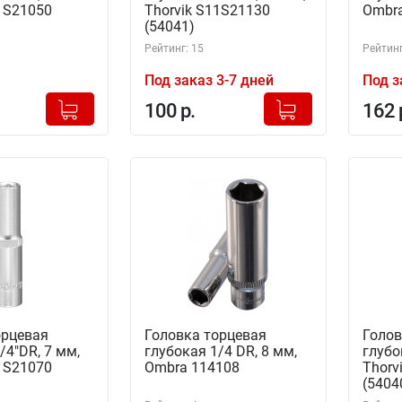
11S21050
Thorvik S11S21130
Ombra
(54041)
Рейтинг: 15
Рейтинг
Под заказ 3-7 дней
Под з
+
+
Добавлено в корзину
Добавлено в корзину
100 р.
162 
-
-
орцевая
Головка торцевая
Голов
/4"DR, 7 мм,
глубокая 1/4 DR, 8 мм,
глубо
11S21070
Ombra 114108
Thorv
(5404