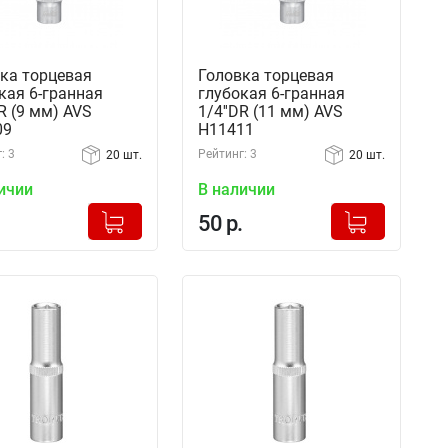
ка торцевая
Головка торцевая
кая 6-гранная
глубокая 6-гранная
DR (9 мм) AVS
1/4''DR (11 мм) AVS
09
H11411
: 3
Рейтинг: 3
20 шт.
20 шт.
ичии
В наличии
+
+
Добавлено в корзину
Добавлено в корзину
50 р.
-
-