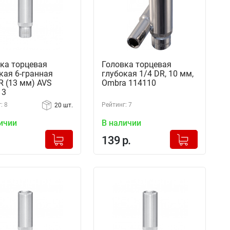
ка торцевая
Головка торцевая
кая 6-гранная
глубокая 1/4 DR, 10 мм,
DR (13 мм) AVS
Ombra 114110
13
: 8
Рейтинг: 7
20 шт.
ичии
В наличии
+
+
Добавлено в корзину
Добавлено в корзину
139 р.
-
-