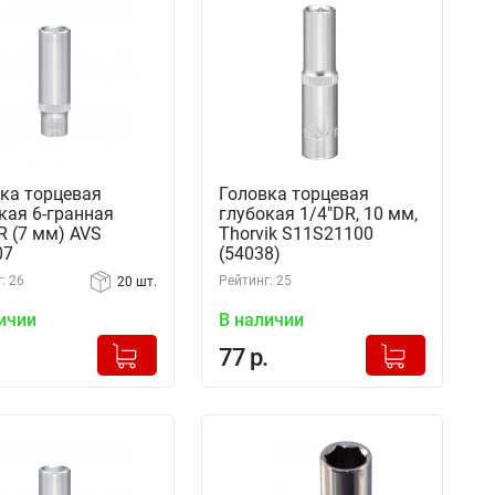
ка торцевая
Головка торцевая
кая 6-гранная
глубокая 1/4"DR, 10 мм,
DR (7 мм) AVS
Thorvik S11S21100
07
(54038)
: 26
Рейтинг: 25
20 шт.
ичии
В наличии
+
+
Добавлено в корзину
Добавлено в корзину
77 р.
-
-