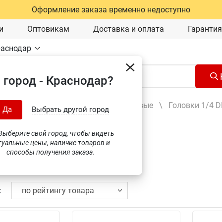
Оформление заказа временно недоступно
и
Оптовикам
Доставка и оплата
Гарантия
раснодар
 город - Краснодар?
Ручной инструмент
\
Головки торцевые
\
Головки 1/4 D
Да
Выбрать другой город
ыберите свой город, чтобы видеть
туальные цены, наличие товаров и
способы получения заказа.
Выбрать бренд
: