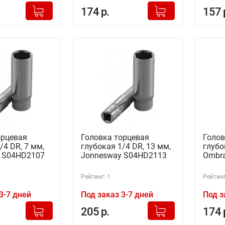
+
+
Добавлено в корзину
Добавлено в корзину
174 р.
157 
-
-
орцевая
Головка торцевая
Голов
/4 DR, 7 мм,
глубокая 1/4 DR, 13 мм,
глубо
 S04HD2107
Jonnesway S04HD2113
Ombra
Рейтинг: 1
Рейтинг
3-7 дней
Под заказ 3-7 дней
Под з
+
+
Добавлено в корзину
Добавлено в корзину
205 р.
174 
-
-