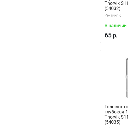
Thorvik S
(54032)
Рейтинг: 0
В наличии
65 р.
Головка т
глубокая 1
Thorvik S
(54035)