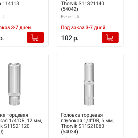
 114113
Thorvik S11S21140
(54042)
: 5
Рейтинг: 5
аказ 3-7 дней
Под заказ 3-7 дней
+
+
Добавлено в корзину
Добавлено в корзину
р.
102 р.
-
-
ка торцевая
Головка торцевая
кая 1/4"DR, 12 мм,
глубокая 1/4"DR, 6 мм,
ik S11S21120
Thorvik S11S21060
0)
(54034)