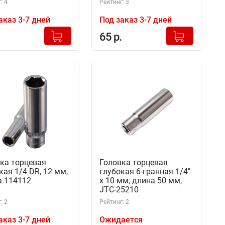
: 4
Рейтинг: 3
аказ 3-7 дней
Под заказ 3-7 дней
+
+
Добавлено в корзину
Добавлено в корзину
65 р.
-
-
ка торцевая
Головка торцевая
кая 1/4 DR, 12 мм,
глубокая 6-гранная 1/4"
 114112
х 10 мм, длина 50 мм,
JTC-25210
: 2
Рейтинг: 2
аказ 3-7 дней
Ожидается