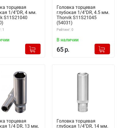
ка торцевая
Головка торцевая
кая 1/4"DR, 4 мм.
глубокая 1/4"DR, 4.5 мм.
ik S11S21040
Thorvik S11S21045
0)
(54031)
: 1
Рейтинг: 0
ичии
В наличии
+
+
Добавлено в корзину
Добавлено в корзину
65 р.
-
-
ка торцевая
Головка торцевая
кая 1/4 DR, 13 мм,
глубокая 1/4"DR, 14 мм.