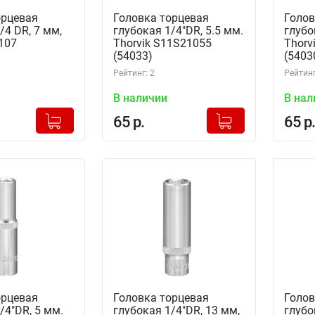
орцевая
Головка торцевая
Голов
/4 DR, 7 мм,
глубокая 1/4"DR, 5.5 мм.
глубо
107
Thorvik S11S21055
Thorv
(54033)
(5403
Рейтинг: 2
Рейтинг
В наличии
В нал
+
+
Добавлено в корзину
Добавлено в корзину
65 р.
65 р.
-
-
орцевая
Головка торцевая
Голов
/4"DR, 5 мм.
глубокая 1/4"DR, 13 мм,
глубо