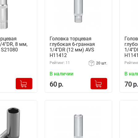
орцевая
Головка торцевая
Голов
/4"DR, 8 мм,
глубокая 6-гранная
глубо
11S21080
1/4''DR (12 мм) AVS
1/4''
H11412
H114
Рейтинг: 11
Рейтинг
20 шт.
В наличии
В нал
+
+
Добавлено в корзину
Добавлено в корзину
60 р.
70 р.
-
-