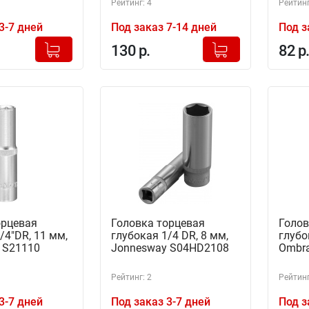
Рейтинг: 4
Рейтинг
3-7 дней
Под заказ 7-14 дней
Под з
+
+
Добавлено в корзину
Добавлено в корзину
130 р.
82 р.
-
-
орцевая
Головка торцевая
Голов
/4"DR, 11 мм,
глубокая 1/4 DR, 8 мм,
глубо
11S21110
Jonnesway S04HD2108
Ombra
Рейтинг: 2
Рейтинг
3-7 дней
Под заказ 3-7 дней
Под з