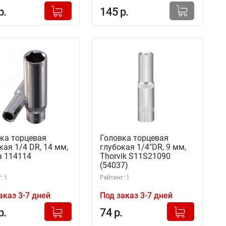
+
Добавлено в корзину
р.
145 р.
-
ка торцевая
Головка торцевая
кая 1/4 DR, 14 мм,
глубокая 1/4"DR, 9 мм,
 114114
Thorvik S11S21090
(54037)
: 1
Рейтинг: 1
аказ 3-7 дней
Под заказ 3-7 дней
+
+
Добавлено в корзину
Добавлено в корзину
р.
74 р.
-
-