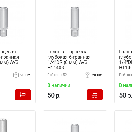
орцевая
Головка торцевая
Голов
-гранная
глубокая 6-гранная
глубо
0 мм) AVS
1/4''DR (8 мм) AVS
1/4''
H11408
H114
Рейтинг: 52
Рейтинг
20 шт.
20 шт.
В наличии
В нал
+
+
Добавлено в корзину
Добавлено в корзину
50 р.
50 р.
-
-