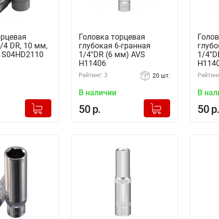
орцевая
Головка торцевая
Голов
/4 DR, 10 мм,
глубокая 6-гранная
глубо
 S04HD2110
1/4''DR (6 мм) AVS
1/4''
H11406
H114
Рейтинг: 3
Рейтинг
20 шт.
В наличии
В нал
+
+
Добавлено в корзину
Добавлено в корзину
50 р.
50 р.
-
-