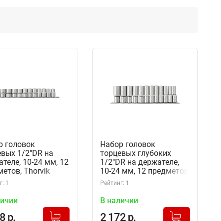
р головок
Набор головок
вых 1/2"DR на
торцевых глубоких
теле, 10-24 мм, 12
1/2"DR на держателе,
етов, Thorvik
10-24 мм, 12 предметов,
1112SM (54362)
Thorvik S13S2112SM
: 1
Рейтинг: 1
(54364)
личии
В наличии
+
+
Добавлено в корзину
Добавлено в корзину
8 р.
2 172 р.
-
-