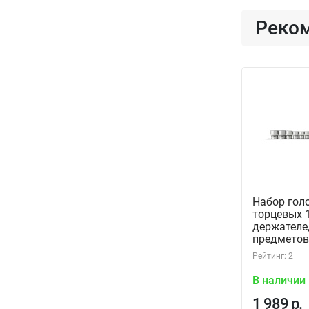
Реко
Набор гол
торцевых 
держателе,
предметов,
S13S1118S
Рейтинг: 2
В наличии
1 989 р.