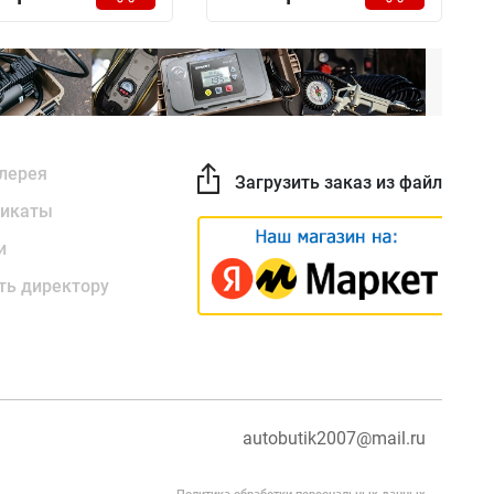
лерея
Загрузить заказ из файла
икаты
и
ть директору
autobutik2007@mail.ru