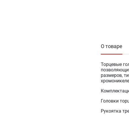
О товаре
Торцевые го
позволяющих
размеров, т
хромоникеле
Комплектаци
Головки торце
Рукоятка тр