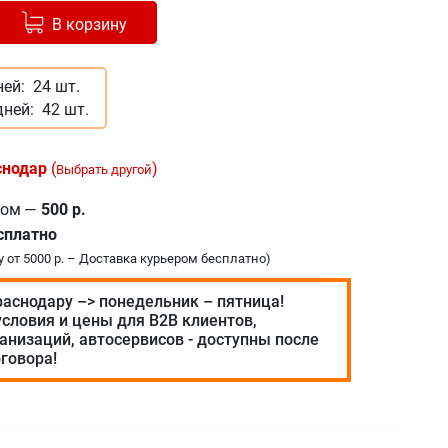
Добавлено в корзину
-
+
В корзину
ней:
24 шт.
дней:
42 шт.
снодар
(
)
Выбрать другой
ром
—
500 р.
сплатно
у от 5000 р. – Доставка курьером бесплатно)
раснодару –> понедельник – пятница!
словия и цены для В2В клиентов,
анизаций, автосервисов - доступны после
говора!