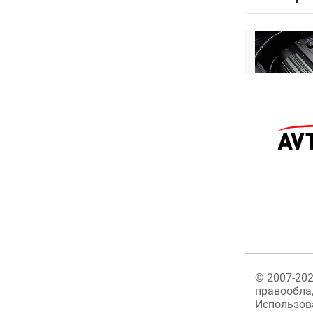
©
2007-20
правообла
Использов