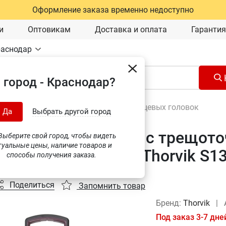
Оформление заказа временно недоступно
и
Оптовикам
Доставка и оплата
Гарантия
раснодар
 город - Краснодар?
Наборы инструментов
\
Наборы торцевых головок
Да
Выбрать другой город
 головок торцевых с трещото
ыберите свой город, чтобы видеть
туальные цены, наличие товаров и
мм, 11 предметов, Thorvik S1
способы получения заказа.
Поделиться
Запомнить товар
Бренд:
Thorvik
|
Под заказ 3-7 дне