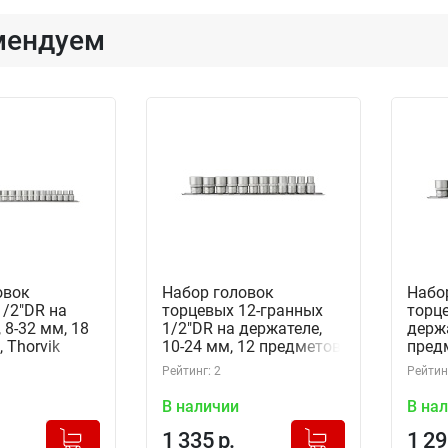
мендуем
овок
Набор головок
Набо
1/2"DR на
торцевых 12-гранных
торце
 8-32 мм, 18
1/2"DR на держателе,
держа
 Thorvik
10-24 мм, 12 предметов,
предм
M (54366)
Thorvik S13S1212SM
S13S
Рейтинг: 2
Рейтинг
(54363)
В наличии
В на
+
+
Добавлено в корзину
Добавлено в корзину
1 335 р.
1 29
-
-