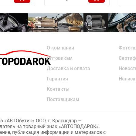
О компании
Фотога
Оптовикам
Сертиф
Доставка и оплата
Новост
Гарантия
Написа
Контакты
Поставщикам
26
«АВТОбутик» ООО, г. Краснодар –
датель на товарный знак «АВТОПОДАРОК».
ание, публикация информации и материалов с