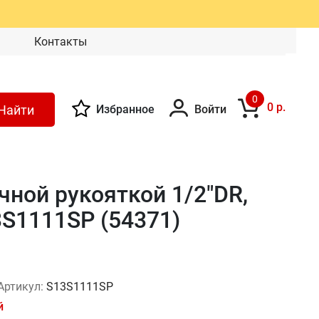
Контакты
0
0 р.
Найти
Избранное
Войти
чной рукояткой 1/2"DR,
3S1111SP (54371)
Артикул:
S13S1111SP
й