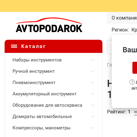
О компани
Регион:
К
Каталог
Ваш
Наборы инструментов
Главная
\
Ручной инструмент
Набор
Пневмоинструмент
В
ак
10-19 
Аккумуляторный инструмент
Оборудование для автосервиса
Рейтинг:
1
Домкраты автомобильные
Компрессоры, манометры