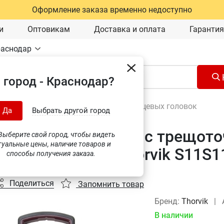
Оформление заказа временно недоступно
и
Оптовикам
Доставка и оплата
Гарантия
раснодар
 город - Краснодар?
Наборы инструментов
\
Наборы торцевых головок
Да
Выбрать другой город
головок торцевых с трещоточ
ыберите свой город, чтобы видеть
туальные цены, наличие товаров и
 11 предметов, Thorvik S11S1
способы получения заказа.
Поделиться
Запомнить товар
Бренд:
Thorvik
|
В наличии