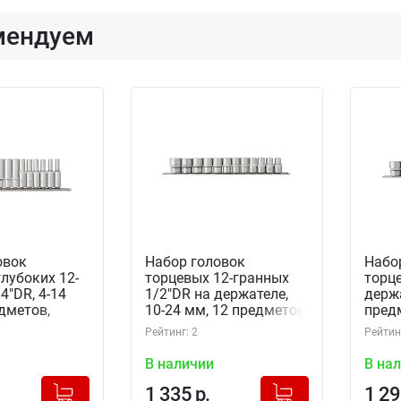
мендуем
овок
Набор головок
Набо
лубоких 12-
торцевых 12-гранных
торце
4"DR, 4-14
1/2"DR на держателе,
держа
дметов,
10-24 мм, 12 предметов,
предм
11S2213SM
Thorvik S13S1212SM
S13S
Рейтинг: 2
Рейтинг
 держателе
(54363)
В наличии
В на
+
+
Добавлено в корзину
Добавлено в корзину
1 335 р.
1 29
-
-