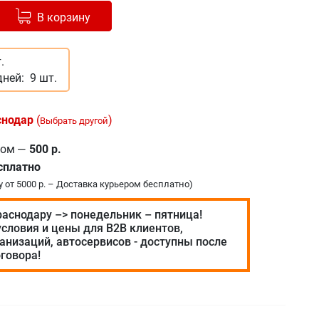
Добавлено в корзину
-
+
В корзину
.
дней:
9 шт.
снодар
(
)
Выбрать другой
ром
—
500 р.
сплатно
у от 5000 р. – Доставка курьером бесплатно)
раснодару –> понедельник – пятница!
словия и цены для В2В клиентов,
анизаций, автосервисов - доступны после
говора!