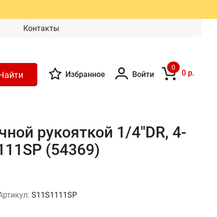
Контакты
0
0 р.
Найти
Избранное
Войти
ной рукояткой 1/4"DR, 4-
111SP (54369)
Артикул:
S11S1111SP