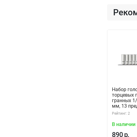
Реко
Набор гол
торцевых г
гранных 1/
мм, 13 пре
Thorvik S
Рейтинг: 2
(54358) на
В наличии
890 р.