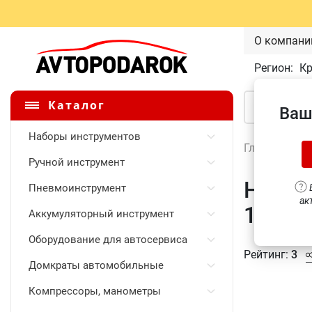
О компани
Регион:
К
Каталог
Ваш
Наборы инструментов
Главная
\
Ручной инструмент
Набор 
Пневмоинструмент
В
ак
13 мм,
Аккумуляторный инструмент
Оборудование для автосервиса
Рейтинг:
3
Домкраты автомобильные
Компрессоры, манометры