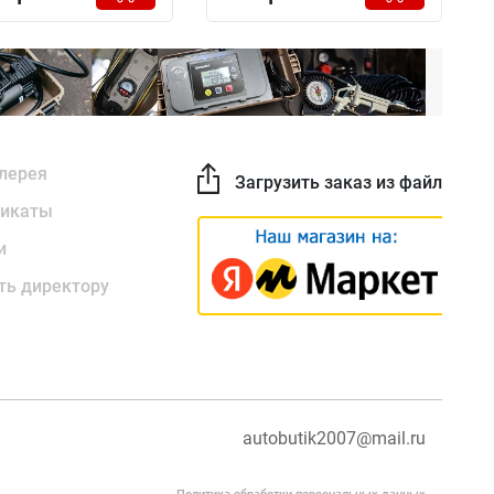
лерея
Загрузить заказ из файла
икаты
и
ть директору
autobutik2007@mail.ru