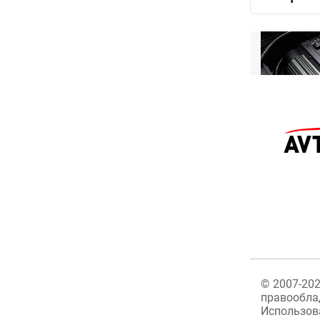
©
2007-20
правообла
Использов