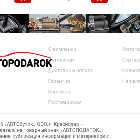
О компании
Фотога
Оптовикам
Сертиф
Доставка и оплата
Новост
Гарантия
Написа
Контакты
Поставщикам
26
«АВТОбутик» ООО, г. Краснодар –
датель на товарный знак «АВТОПОДАРОК».
ание, публикация информации и материалов с