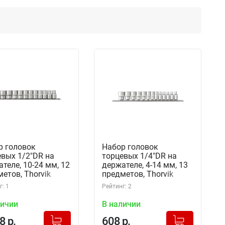
р головок
Набор головок
вых 1/2"DR на
торцевых 1/4"DR на
теле, 10-24 мм, 12
держателе, 4-14 мм, 13
етов, Thorvik
предметов, Thorvik
1112SM (54362)
S11S1113SM (54355)
: 1
Рейтинг: 2
личии
В наличии
+
+
Добавлено в корзину
Добавлено в корзину
8 р.
608 р.
-
-