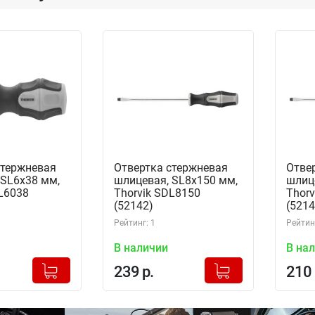
стержневая
Отвертка стержневая
Отве
 SL6х38 мм,
шлицевая, SL8х150 мм,
шлиц
L6038
Thorvik SDL8150
Thorv
(52142)
(5214
Рейтинг: 1
Рейтинг
В наличии
В на
+
+
Добавлено в корзину
Добавлено в корзину
239 р.
210 
-
-