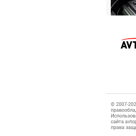
©
2007-20
правообла
Использов
сайта avto
права защ