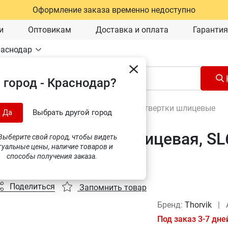
Оформление заказа временно недоступно
и
Оптовикам
Доставка и оплата
Гарантия
раснодар
 город - Краснодар?
Ручной инструмент
\
Отвертки
\
Отвертки шлицевые
Да
Выбрать другой город
тка стержневая шлицевая, SL6
ыберите свой город, чтобы видеть
туальные цены, наличие товаров и
)
способы получения заказа.
Поделиться
Запомнить товар
Бренд:
Thorvik
|
Под заказ 3-7 дне