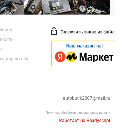
лерея
Загрузить заказ из файла
икаты
и
ть директору
autobutik2007@mail.ru
Политика обработки персональных данных
Работает на Readyscript