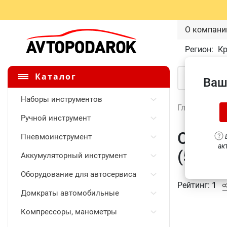
О компани
Регион:
К
Каталог
Ваш
Наборы инструментов
Главная
\
Ручной инструмент
Отвер
Пневмоинструмент
В
ак
(52140
Аккумуляторный инструмент
Оборудование для автосервиса
Рейтинг:
1
Домкраты автомобильные
Компрессоры, манометры