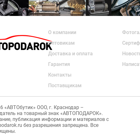
О компании
Фотога
Оптовикам
Сертиф
Доставка и оплата
Новост
Гарантия
Написа
Контакты
Поставщикам
26
«АВТОбутик» ООО, г. Краснодар –
датель на товарный знак «АВТОПОДАРОК».
ание, публикация информации и материалов с
podarok.ru без разрешения запрещена. Все
ищены.