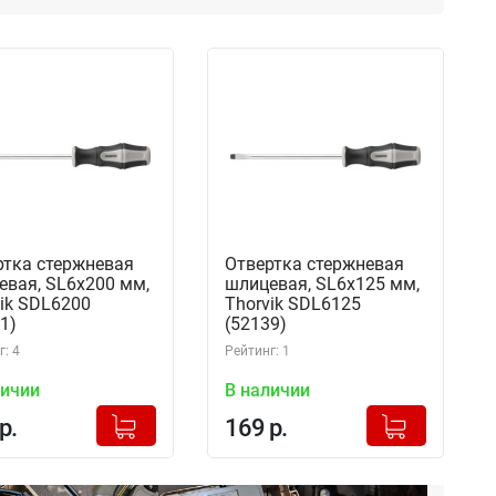
ртка стержневая
Отвертка стержневая
евая, SL6х200 мм,
шлицевая, SL6х125 мм,
ik SDL6200
Thorvik SDL6125
1)
(52139)
: 4
Рейтинг: 1
личии
В наличии
+
+
Добавлено в корзину
Добавлено в корзину
р.
169 р.
-
-