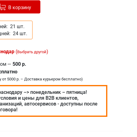
авлено в корзину
+
В корзину
ней:
21 шт.
дней:
24 шт.
снодар
(
)
Выбрать другой
ром
—
500 р.
сплатно
у от 5000 р. – Доставка курьером бесплатно)
раснодару –> понедельник – пятница!
словия и цены для В2В клиентов,
анизаций, автосервисов - доступны после
говора!