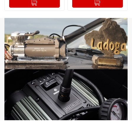
-
+
-
+