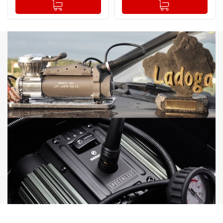
-
+
-
+