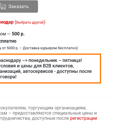
Заказать
снодар
(
)
Выбрать другой
ром
—
500 р.
сплатно
у от 5000 р. – Доставка курьером бесплатно)
раснодару –> понедельник – пятница!
словия и цены для В2В клиентов,
анизаций, автосервисов - доступны после
говора!
окупателям, торгующим организациям,
сам – предоставляются специальные цены и
отрудничества, доступные после
регистрации