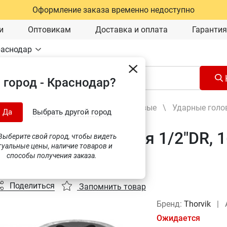
Оформление заказа временно недоступно
и
Оптовикам
Доставка и оплата
Гарантия
раснодар
 город - Краснодар?
Ручной инструмент
\
Головки торцевые
\
Ударные голо
Да
Выбрать другой город
а торцевая ударная 1/2"DR, 1
ыберите свой город, чтобы видеть
туальные цены, наличие товаров и
)
способы получения заказа.
Поделиться
Запомнить товар
Бренд:
Thorvik
|
Ожидается