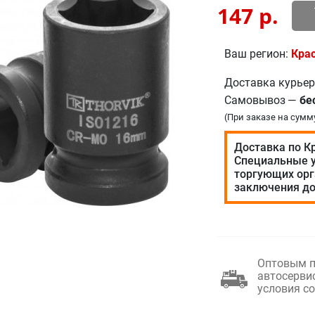
147
р.
Ваш регион:
Кра
Доставка курье
Самовывоз
—
бе
(При заказе на сумм
Доставка по К
Специальные у
торгующих орг
заключения до
Оптовым п
автосерви
условия с