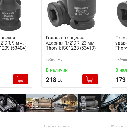
орцевая
Головка торцевая
Голо
2"DR, 9 мм,
ударная 1/2"DR, 23 мм,
ударн
01209 (53404)
Thorvik IS01223 (53419)
Thorv
Рейтинг: 2
Рейтинг
В наличии
В на
+
+
Добавлено в корзину
Добавлено в корзину
218 р.
173 
-
-
О компании
Фотога