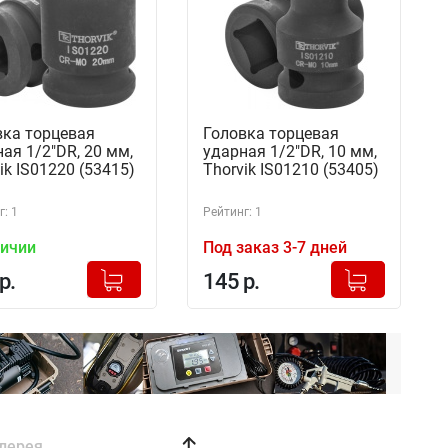
вка торцевая
Головка торцевая
ая 1/2"DR, 20 мм,
ударная 1/2"DR, 10 мм,
ik IS01220 (53415)
Thorvik IS01210 (53405)
: 1
Рейтинг: 1
личии
Под заказ 3-7 дней
+
+
Добавлено в корзину
Добавлено в корзину
р.
145 р.
-
-
лерея