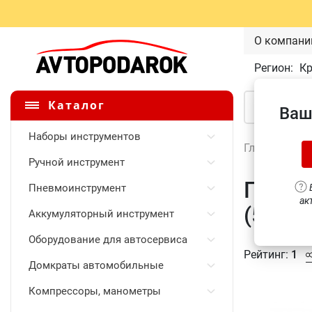
О компани
Регион:
К
Каталог
Ваш
Наборы инструментов
Главная
\
Ручной инструмент
Головк
Пневмоинструмент
В
ак
(53411
Аккумуляторный инструмент
Оборудование для автосервиса
Рейтинг:
1
Домкраты автомобильные
Компрессоры, манометры