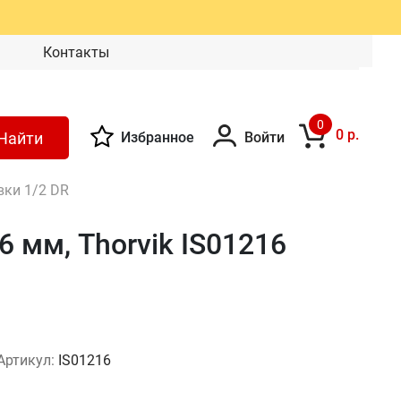
Контакты
0
0 р.
Найти
Избранное
Войти
вки 1/2 DR
6 мм, Thorvik IS01216
Артикул:
IS01216