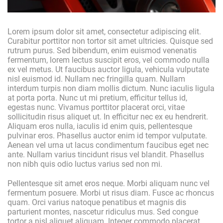
Lorem ipsum dolor sit amet, consectetur adipiscing elit.
Curabitur porttitor non tortor sit amet ultricies. Quisque sed
rutrum purus. Sed bibendum, enim euismod venenatis
fermentum, lorem lectus suscipit eros, vel commodo nulla
ex vel metus. Ut faucibus auctor ligula, vehicula vulputate
nisl euismod id. Nullam nec fringilla quam. Nullam
interdum turpis non diam mollis dictum. Nunc iaculis ligula
at porta porta. Nunc ut mi pretium, efficitur tellus id,
egestas nunc. Vivamus porttitor placerat orci, vitae
sollicitudin risus aliquet ut. In efficitur nec ex eu hendrerit.
Aliquam eros nulla, iaculis id enim quis, pellentesque
pulvinar eros. Phasellus auctor enim id tempor vulputate.
Aenean vel urna ut lacus condimentum faucibus eget nec
ante. Nullam varius tincidunt risus vel blandit. Phasellus
non nibh quis odio luctus varius sed non mi.
Pellentesque sit amet eros neque. Morbi aliquam nunc vel
fermentum posuere. Morbi ut risus diam. Fusce ac rhoncus
quam. Orci varius natoque penatibus et magnis dis
parturient montes, nascetur ridiculus mus. Sed congue
tortor a nisl aliquet aliquam. Integer commodo placerat