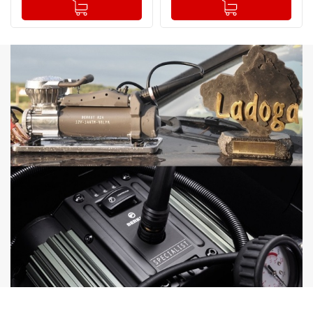
-
+
-
+