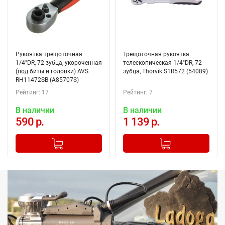
Рукоятка трещоточная
Трещоточная рукоятка
1/4"DR, 72 зубца, укороченная
телескопическая 1/4"DR, 72
(под биты и головки) AVS
зубца, Thorvik S1R572 (54089)
RH11472SB (A85707S)
Рейтинг: 17
Рейтинг: 7
В наличии
В наличии
590 р.
1 139 р.
-
+
-
+
Добавлено в корзину
Добавлено в корзину