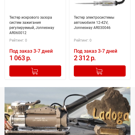
Тестер искрового зазора
Тестер электросистемы
систем зажигания
автомобиля 12-42V,
регулируемый, Jonnesway
Jonnesway AR030046
AR060012
Рейтинг: 0
Рейтинг: 0
Под заказ 3-7 дней
Под заказ 3-7 дней
1 063 р.
2 312 р.
-
+
-
+
Добавлено в корзину
Добавлено в корзину