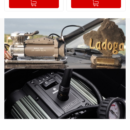
-
+
-
+