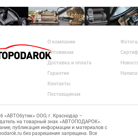
О компании
Фотога
Оптовикам
Сертиф
Доставка и оплата
Новост
Гарантия
Написа
Контакты
Поставщикам
26
«АВТОбутик» ООО, г. Краснодар –
датель на товарный знак «АВТОПОДАРОК».
ание, публикация информации и материалов с
podarok.ru без разрешения запрещена. Все