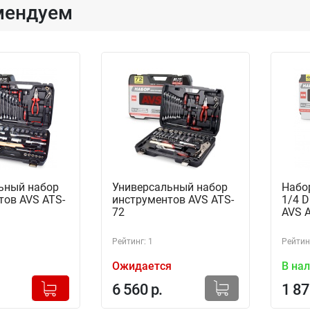
мендуем
ьный набор
Универсальный набор
Набо
тов AVS ATS-
инструментов AVS ATS-
1/4 D
72
AVS A
Рейтинг: 1
Рейтинг
Ожидается
В на
+
Добавлено в корзину
6 560 р.
1 87
-