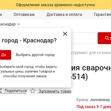
Оформление заказа временно недоступно
и
Оптовикам
Доставка и оплата
Гарантия
раснодар
 город - Краснодар?
Оборудование для автосервиса
\
Инструмент для кузовн
Да
Выбрать другой город
о для высверливания сварочно
ыберите свой город, чтобы видеть
туальные цены, наличие товаров и
sway JAZ-7206A (46514)
способы получения заказа.
Поделиться
Запомнить товар
Бренд:
Jonneswa
Под заказ 3-7 дне