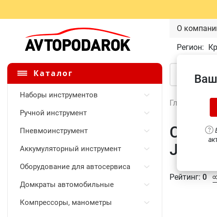
О компани
Регион:
К
Каталог
Ваш
Наборы инструментов
Главная
\
Ручной инструмент
Сверл
Пневмоинструмент
В
ак
Jonne
Аккумуляторный инструмент
Оборудование для автосервиса
Рейтинг:
0
Домкраты автомобильные
Компрессоры, манометры