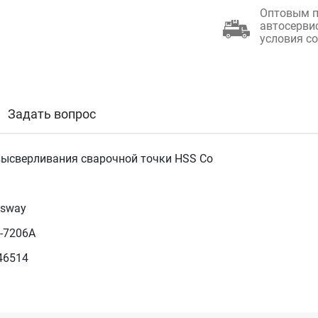
Оптовым п
автосерви
условия с
Задать вопрос
высверливания сварочной точки HSS Co
esway
Z-7206A
46514