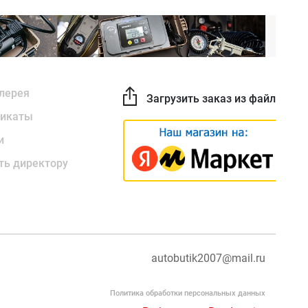
лерея
Загрузить заказ из файла
икаты
и
ть директору
autobutik2007@mail.ru
Политика обработки персональных данных