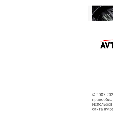
©
2007-20
правообла
Использов
сайта avto