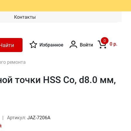
Контакты
0
0 р.
Найти
Избранное
Войти
ого ремонта
й точки HSS Co, d8.0 мм,
y
|
Артикул:
JAZ-7206A
й