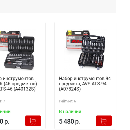
р инструментов
Набор инструментов 94
R (46 предметов)
предмета, AVS ATS-94
TS-46 (A40132S)
(A07824S)
: 7
Рейтинг: 6
личии
В наличии
+
+
Добавлено в корзину
Добавлено в корзину
0 р.
5 480 р.
-
-