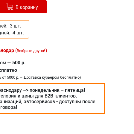
Добавлено в корзину
-
+
В корзину
ней:
3 шт.
дней:
4 шт.
снодар
(
)
Выбрать другой
ром
—
500 р.
сплатно
у от 5000 р. – Доставка курьером бесплатно)
раснодару –> понедельник – пятница!
словия и цены для В2В клиентов,
анизаций, автосервисов - доступны после
говора!