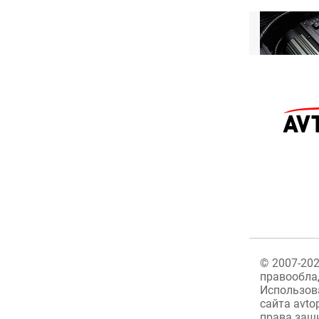
©
2007-20
правообла
Использов
сайта avto
права защ