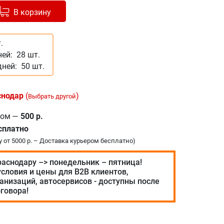
авлено в корзину
+
В корзину
.
ней:
28 шт.
дней:
50 шт.
снодар
(
)
Выбрать другой
ром
—
500 р.
сплатно
у от 5000 р. – Доставка курьером бесплатно)
раснодару –> понедельник – пятница!
словия и цены для В2В клиентов,
анизаций, автосервисов - доступны после
говора!