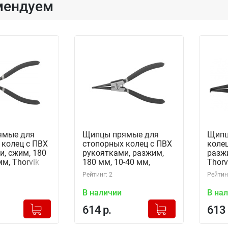
мендуем
ямые для
Щипцы прямые для
Щипц
 колец с ПВХ
стопорных колец с ПВХ
колец
и, сжим, 180
рукоятками, разжим,
разжи
мм, Thorvik
180 мм, 10-40 мм,
Thorv
2192)
Thorvik ERSP180
(5219
Рейтинг: 2
Рейтинг
(52193)
В наличии
В на
+
+
Добавлено в корзину
Добавлено в корзину
614 р.
613 
-
-