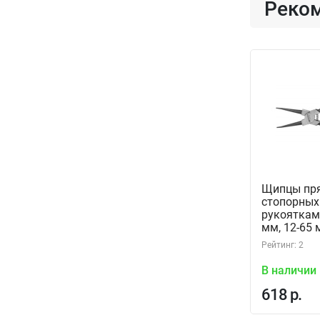
Реко
Щипцы пр
стопорных
рукояткам
мм, 12-65 
IRSP180 (5
Рейтинг: 2
В наличии
618 р.