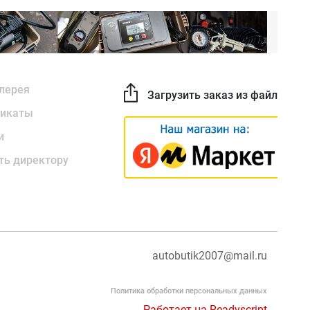
лерея
Загрузить заказ из файла
икаты
и
ть директору
autobutik2007@mail.ru
Политика обработки персональных данных
Работает на Readyscript