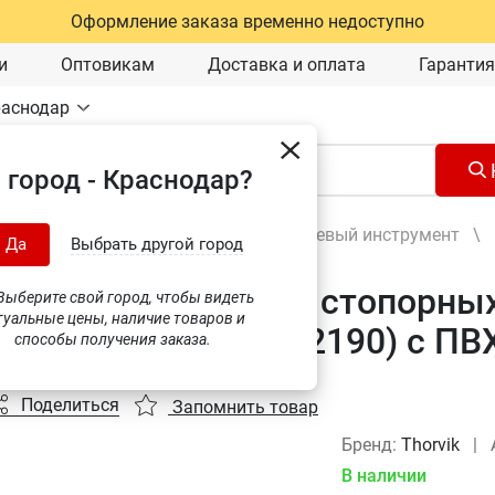
Оформление заказа временно недоступно
и
Оптовикам
Доставка и оплата
Гарантия
раснодар
 город - Краснодар?
Ручной инструмент
\
Шарнирно-губцевый инструмент
\
Да
Выбрать другой город
 загнутые 90° для стопорных 
ыберите свой город, чтобы видеть
туальные цены, наличие товаров и
Thorvik IRBP180 (52190) с П
способы получения заказа.
Поделиться
Запомнить товар
Бренд:
Thorvik
|
В наличии