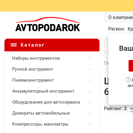
О компани
Регион:
К
Каталог
Ваш
Наборы инструментов
Главная
\
Ручной инструмент
Щипцы
Пневмоинструмент
В
ак
65 мм 
Аккумуляторный инструмент
Оборудование для автосервиса
Рейтинг:
2
Домкраты автомобильные
Компрессоры, манометры