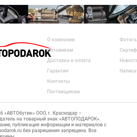
О компании
Фотога
Оптовикам
Сертиф
Доставка и оплата
Новост
Гарантия
Написа
Контакты
Поставщикам
26
«АВТОбутик» ООО, г. Краснодар –
датель на товарный знак «АВТОПОДАРОК».
ание, публикация информации и материалов с
podarok.ru без разрешения запрещена. Все
ищены.