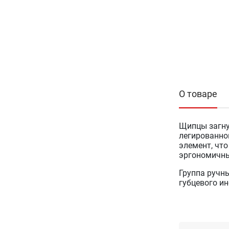
О товаре
Щипцы загнут
легированно
элемент, чт
эргономичны
Группа ручн
губцевого ин