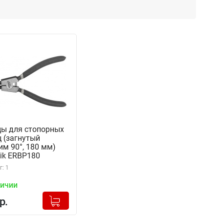
ы для стопорных
 (загнутый
м 90°, 180 мм)
ik ERBP180
1)
: 1
личии
+
Добавлено в корзину
р.
-