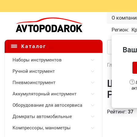
О компани
Регион:
К
Каталог
Ваш
Наборы инструментов
Главная
\
Ручной инструмент
Щетка
Пневмоинструмент
В
ак
Pro De
Аккумуляторный инструмент
Оборудование для автосервиса
Рейтинг:
37
Домкраты автомобильные
Компрессоры, манометры