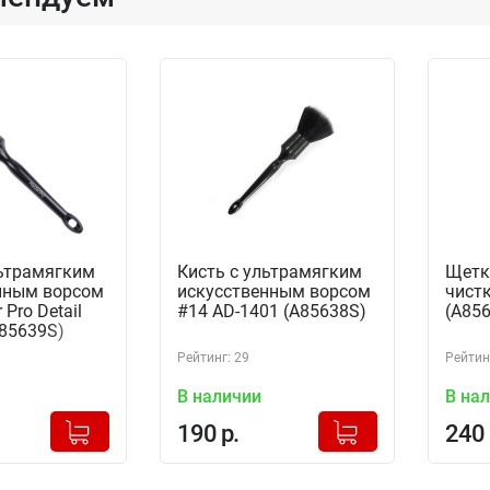
льтрамягким
Кисть с ультрамягким
Щетк
нным ворсом
искусственным ворсом
чистк
 Pro Detail
#14 AD-1401 (A85638S)
(A85
A85639S)
Рейтинг: 29
Рейтин
В наличии
В на
+
+
Добавлено в корзину
Добавлено в корзину
190 р.
240 
-
-