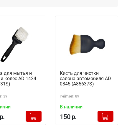
а для мытья и
Кисть для чистки
и колес AD-1424
салона автомобиля AD-
631S)
0845 (A85637S)
г: 39
Рейтинг: 89
личии
В наличии
+
+
Добавлено в корзину
Добавлено в корзину
р.
150 р.
-
-