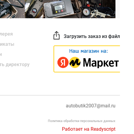
лерея
Загрузить заказ из файла
икаты
и
ть директору
autobutik2007@mail.ru
Политика обработки персональных данных
Работает на Readyscript