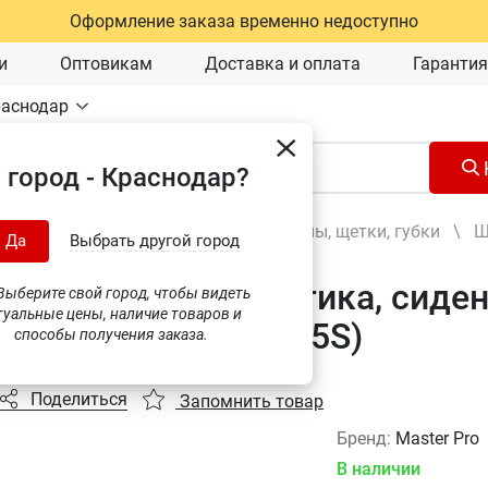
Оформление заказа временно недоступно
и
Оптовикам
Доставка и оплата
Гарантия
раснодар
 город - Краснодар?
Автохимия и уход за авто
\
Водосгоны, щетки, губки
\
Щ
Да
Выбрать другой город
 для очистки пластика, сиден
ыберите свой город, чтобы видеть
туальные цены, наличие товаров и
tail AD-1299 (A85645S)
способы получения заказа.
Поделиться
Запомнить товар
Бренд:
Master Pro
В наличии