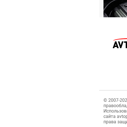
©
2007-20
правообла
Использов
сайта avto
права защ