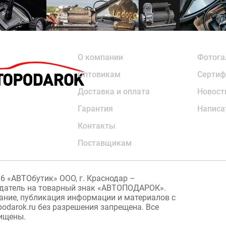
О компании
Фотога
Оптовикам
Сертиф
Доставка и оплата
Новост
Гарантия
Написа
Контакты
Поставщикам
26
«АВТОбутик» ООО, г. Краснодар –
датель на товарный знак «АВТОПОДАРОК».
ание, публикация информации и материалов с
podarok.ru без разрешения запрещена. Все
ищены.