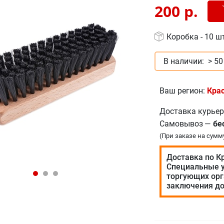
Доб
-
200
р.
Коробка - 10 ш
В наличии:
> 50
Ваш регион:
Кра
Доставка курье
Самовывоз
—
бе
(При заказе на сумм
Доставка по К
Специальные у
торгующих орг
заключения до