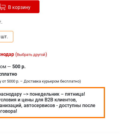
авлено в корзину
+
В корзину
т.
 шт.
снодар
(
)
Выбрать другой
ром
—
500 р.
сплатно
у от 5000 р. – Доставка курьером бесплатно)
раснодару –> понедельник – пятница!
словия и цены для В2В клиентов,
анизаций, автосервисов - доступны после
говора!