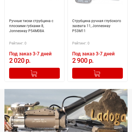
Ручные тиски струбцина с
Струбцина ручная глубокого
плоскими губками 8,
захвата 11, Jonnesway
Jonnesway P54M08A
P53M11
Рейтинг: 0
Рейтинг: 0
Под заказ 3-7 дней
Под заказ 3-7 дней
2 020 р.
2 900 р.
-
+
-
+
Добавлено в корзину
Добавлено в корзину