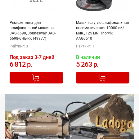
Ремкомплект для
Машинка углошлифовальная
шлифовальной машинки
пневматическая 10000 об/
JAS-6698, Jonnesway JAS-
мин., 125 мм, Thorvik
6698-6HE-RK (49977)
AAG0510
Рейтинг: 0
Рейтинг: 1
Под заказ 3-7 дней
В наличии
6 812 р.
5 263 р.
-
+
-
+
Добавлено в корзину
Добавлено в корзину