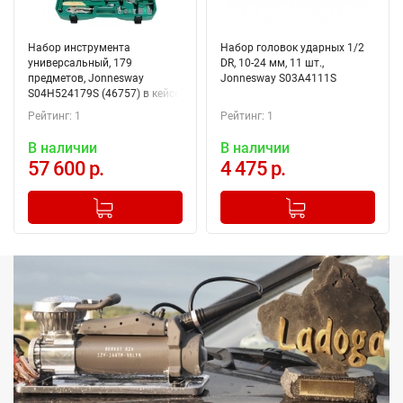
Набор инструмента
Набор головок ударных 1/2
универсальный, 179
DR, 10-24 мм, 11 шт.,
предметов, Jonnesway
Jonnesway S03A4111S
S04H524179S (46757) в кейсе
Рейтинг: 1
Рейтинг: 1
В наличии
В наличии
57 600 р.
4 475 р.
-
+
-
+
Добавлено в корзину
Добавлено в корзину