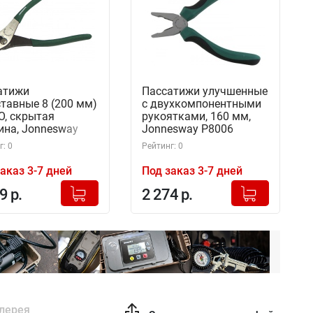
атижи
Пассатижи улучшенные
тавные 8 (200 мм)
с двухкомпонентными
O, скрытая
рукоятками, 160 мм,
ина, Jonnesway
Jonnesway P8006
8
(48442)
: 0
Рейтинг: 0
аказ 3-7 дней
Под заказ 3-7 дней
+
+
Добавлено в корзину
Добавлено в корзину
9 р.
2 274 р.
-
-
лерея