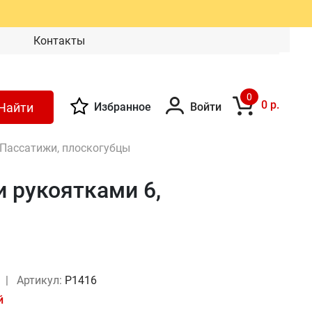
Контакты
0
0 р.
Найти
Избранное
Войти
Пассатижи, плоскогубцы
 рукоятками 6,
y
|
Артикул:
P1416
й