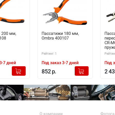
 200 мм,
Пассатижи 180 мм,
Пасс
108
Ombra 400107
перес
CR-M
пруж
P910
Рейтинг: 1
Рейтинг
3-7 дней
Под заказ 3-7 дней
Под з
+
+
Добавлено в корзину
Добавлено в корзину
852 р.
2 43
-
-
О компании
Фотога