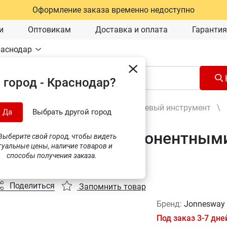
Оформление заказа временно недоступно
и
Оптовикам
Доставка и оплата
Гарантия
раснодар
 город - Краснодар?
Ручной инструмент
\
Шарнирно-губцевый инструмент
\
Да
Выбрать другой город
огубцы с двухкомпонентными
ыберите свой город, чтобы видеть
туальные цены, наличие товаров и
sway P1416
способы получения заказа.
Поделиться
Запомнить товар
Бренд:
Jonneswa
Под заказ 3-7 дне