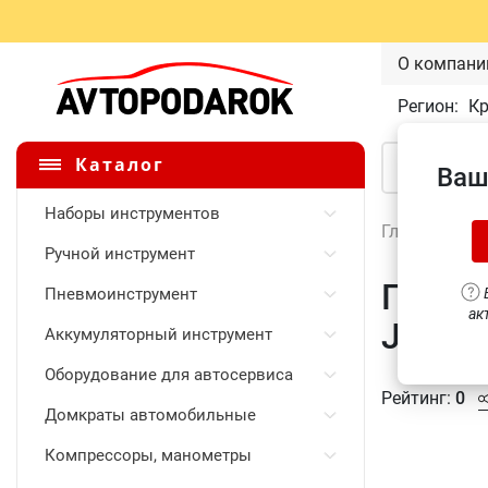
О компани
Регион:
К
Каталог
Ваш
Наборы инструментов
Главная
\
Ручной инструмент
Плоск
Пневмоинструмент
В
ак
Jonne
Аккумуляторный инструмент
Оборудование для автосервиса
Рейтинг:
0
Домкраты автомобильные
Компрессоры, манометры