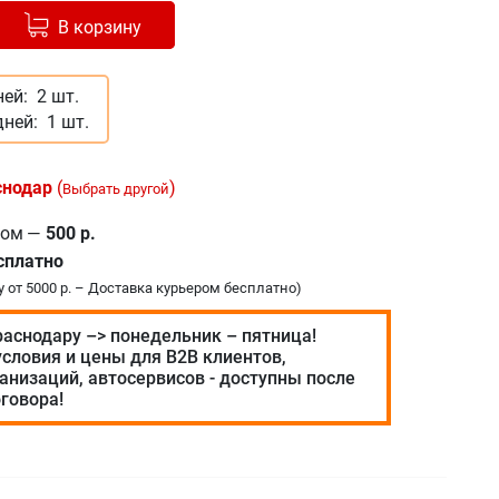
Добавлено в корзину
-
+
В корзину
ней:
2 шт.
дней:
1 шт.
снодар
(
)
Выбрать другой
ром
—
500 р.
сплатно
у от 5000 р. – Доставка курьером бесплатно)
раснодару –> понедельник – пятница!
словия и цены для В2В клиентов,
анизаций, автосервисов - доступны после
говора!