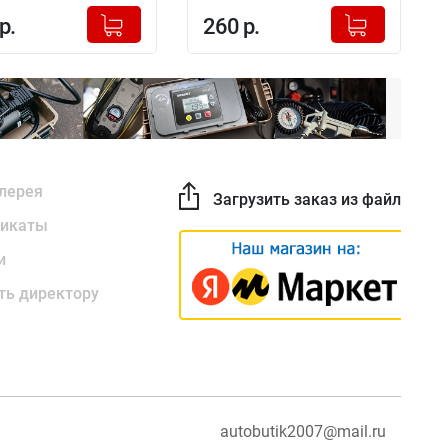
+
+
Добавлено в корзину
Добавлено в корзину
р.
260 р.
-
-
лерея
Загрузить заказ из файла
икаты
и
ть директору
autobutik2007@mail.ru