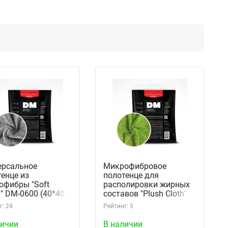
ерсальное
Микрофибровое
енце из
полотенце для
офибры "Soft
располировки жирных
" DM-0600 (40*40
составов "Plush Cloth"
A95031S
DM-0601 (40*40 см)
г: 24
Рейтинг: 5
A95032S
личии
В наличии