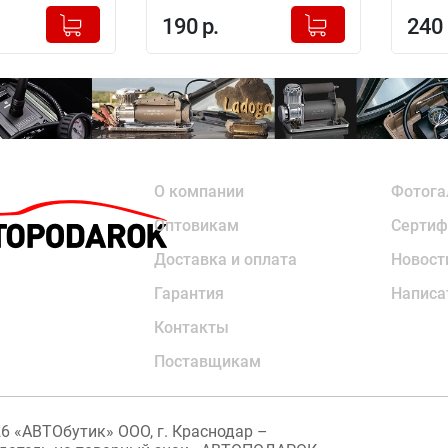
+
+
Добавлено в корзину
Добавлено в корзину
190 р.
240 
-
-
О компании
Фотога
Оптовикам
Сертиф
Доставка и оплата
Новост
Гарантия
Написа
Контакты
Поставщикам
26
«АВТОбутик» ООО, г. Краснодар –