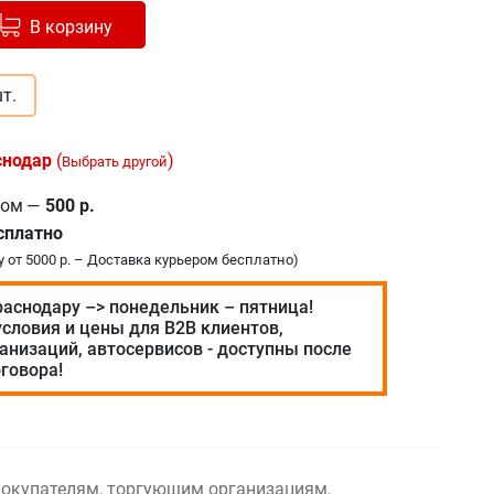
авлено в корзину
+
В корзину
т.
снодар
(
)
Выбрать другой
ром
—
500 р.
сплатно
у от 5000 р. – Доставка курьером бесплатно)
раснодару –> понедельник – пятница!
словия и цены для В2В клиентов,
анизаций, автосервисов - доступны после
говора!
окупателям, торгующим организациям,