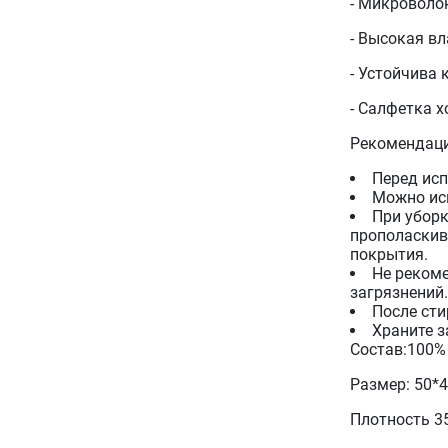
- Микроволок
- Высокая в
- Устойчива
- Салфетка 
Рекомендаци
Перед исп
Можно исп
При уборк
прополаскив
покрытия.
Не рекоме
загрязнений.
После сти
Храните з
Состав:100%
Размер: 50*
Плотность 35