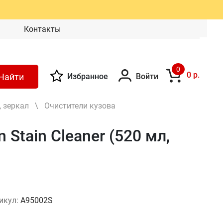
Контакты
0
0 р.
Найти
Избранное
Войти
, зеркал
\
Очистители кузова
Stain Cleaner (520 мл,
икул:
A95002S