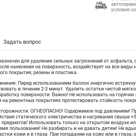
автосерви
условия с
Задать вопрос
назначен для удаления сильных загрязнений от асфальта, 
сле нанесения на поверхность, воздействует на все виды 
ого покрытия, резины и пластика.
енения: Перед использованием баллон энергично встряхнут
вовать в течении 2-3 минут. Удалить остатки чистой мягк
бработку поверхности. Важно! Не использовать на горячих
 на ремонтных покрытиях протестировать стойкость покр
торожности: ОГНЕОПАСНО! Содержимое под давлением! Пр
йствия статического электричества и нагревания свыше +5
 предметов! Использовать только на открытом воздухе и
емя пользования! Не разбирать и не давать детям! Не вды
стки кожи и в глаза. При попадании на кожу или в глаза,