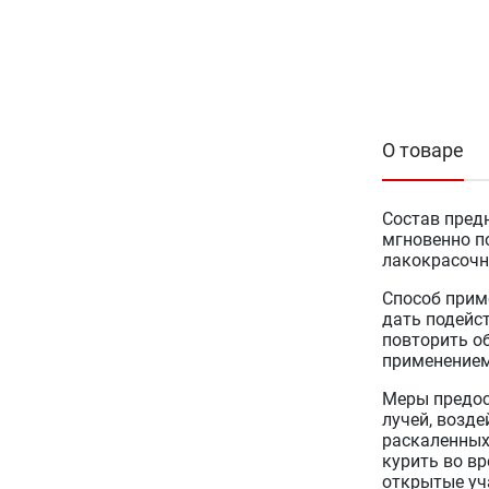
О товаре
Состав пред
мгновенно по
лакокрасочн
Способ прим
дать подейст
повторить о
применением
Меры предос
лучей, возде
раскаленных
курить во вр
открытые уча