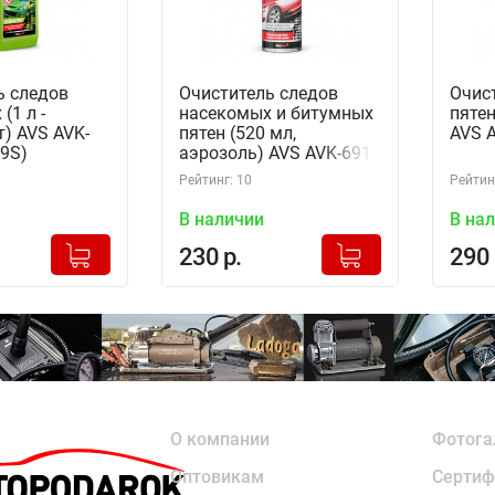
ь следов
Очиститель следов
Очис
(1 л -
насекомых и битумных
пятен
) AVS AVK-
пятен (520 мл,
AVS A
89S)
аэрозоль) AVS AVK-691
Рейтинг: 10
Рейтин
В наличии
В на
+
+
Добавлено в корзину
Добавлено в корзину
230 р.
290 
-
-
О компании
Фотога
Оптовикам
Сертиф