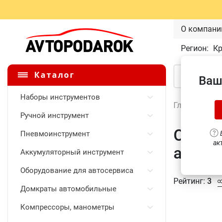
О компани
Регион:
К
Каталог
Ваш
Наборы инструментов
Главная
\
Ручной инструмент
Очисти
Пневмоинструмент
В
ак
аэроз
Аккумуляторный инструмент
Оборудование для автосервиса
Рейтинг:
3
Домкраты автомобильные
Компрессоры, манометры