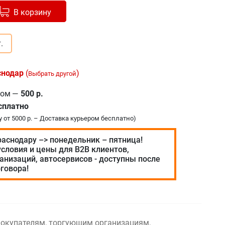
авлено в корзину
+
В корзину
.
снодар
(
)
Выбрать другой
ром
—
500 р.
сплатно
у от 5000 р. – Доставка курьером бесплатно)
раснодару –> понедельник – пятница!
словия и цены для В2В клиентов,
анизаций, автосервисов - доступны после
говора!
окупателям, торгующим организациям,