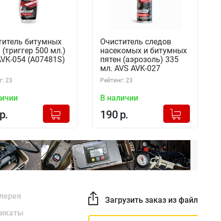
титель битумных
Очиститель следов
 (триггер 500 мл.)
насекомых и битумных
VK-054 (A07481S)
пятен (аэрозоль) 335
мл. AVS AVK-027
г: 23
Рейтинг: 23
личии
В наличии
+
+
Добавлено в корзину
Добавлено в корзину
р.
190 р.
-
-
лерея
Загрузить заказ из файла
икаты