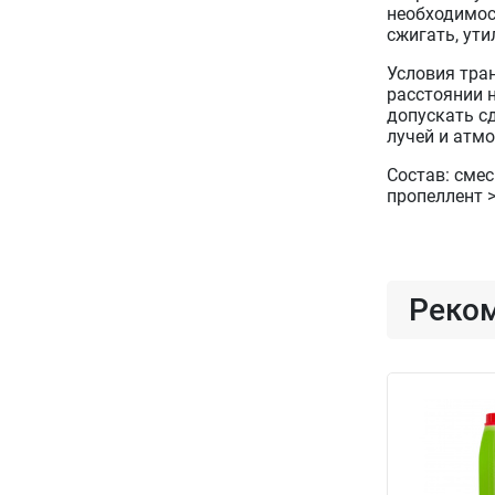
необходимос
сжигать, ути
Условия тра
расстоянии н
допускать с
лучей и атм
Состав: сме
пропеллент 
Реко