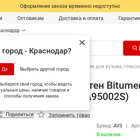
Оформление заказа временно недоступно
и
Оптовикам
Доставка и оплата
Гарантия
раснодар
 город - Краснодар?
Автохимия и уход за авто
\
Автохимия для кузова, стекол
Да
Выбрать другой город
тель битумных пятен Bitumen 
ыберите свой город, чтобы видеть
туальные цены, наличие товаров и
оль) AVS AVK-959 (A95002S)
способы получения заказа.
Поделиться
Запомнить товар
Бренд:
AVS
|
Арт
В наличии