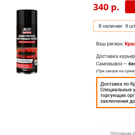
Доб
-
340
р.
В наличии:
8 шт
Ваш регион:
Кра
Доставка курье
Самовывоз
—
бе
(При заказе на сумм
Доставка по К
Специальные у
торгующих орг
заключения до
Оптовым п