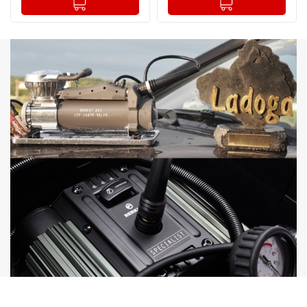
-
+
-
+