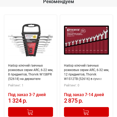
Рекомендуем
Набор ключей гаечных
Набор ключей гаечных
рожковых серии ARC, 6-22 мм,
рожковых серии ARC, 6-32 мм,
8 предметов, Thorvik W1S8PR
12 предметов, Thorvik
(52618) на держателе
W1S12TB (52616) в сумке
Рейтинг: 1
Рейтинг: 0
Под заказ 3-7 дней
Под заказ 7-14 дней
1 324 р.
2 875 р.
-
+
-
+
Добавлено в корзину
Добавлено в корзину