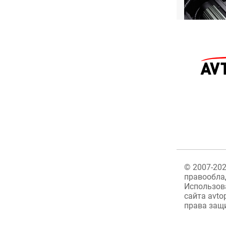
©
2007-20
правообла
Использов
сайта avto
права защ