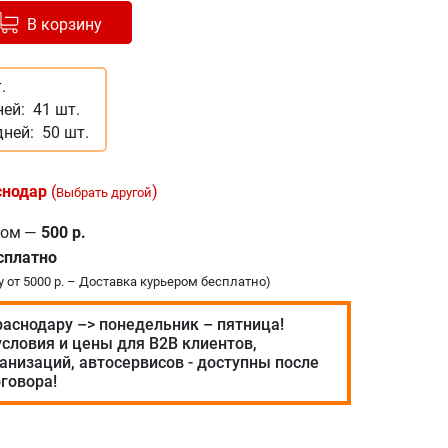
авлено в корзину
+
В корзину
.
ней:
41 шт.
дней:
50 шт.
снодар
(
)
Выбрать другой
ром
—
500 р.
сплатно
у от 5000 р. – Доставка курьером бесплатно)
раснодару –> понедельник – пятница!
словия и цены для В2В клиентов,
анизаций, автосервисов - доступны после
говора!