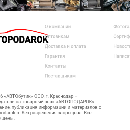
О компании
Фотога
Оптовикам
Сертиф
Доставка и оплата
Новост
Гарантия
Написа
Контакты
Поставщикам
26
«АВТОбутик» ООО, г. Краснодар –
датель на товарный знак «АВТОПОДАРОК».
ание, публикация информации и материалов с
podarok.ru без разрешения запрещена. Все
ищены.