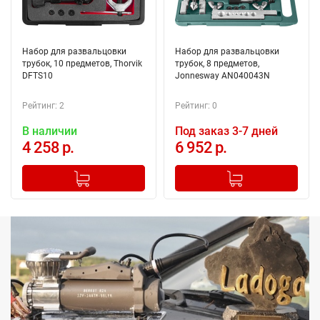
Набор для развальцовки
Набор для развальцовки
трубок, 10 предметов, Thorvik
трубок, 8 предметов,
DFTS10
Jonnesway AN040043N
Рейтинг: 2
Рейтинг: 0
В наличии
Под заказ 3-7 дней
4 258 р.
6 952 р.
-
+
-
+
Добавлено в корзину
Добавлено в корзину