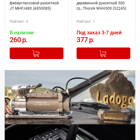
фиберглассовой рукояткой
деревянной рукояткой 500
JT MHPJ480 (A95008S)
гр., Thorvik WHH500 (52245)
Рейтинг: 4
Рейтинг: 1
В наличии
Под заказ 3-7 дней
260 р.
377 р.
-
+
-
+
Добавлено в корзину
Добавлено в корзину