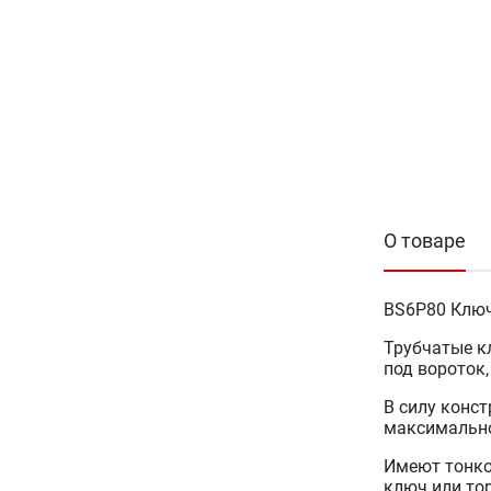
О товаре
BS6P80 Ключ
Трубчатые к
под вороток
В силу конс
максимально
Имеют тонко
ключ или то