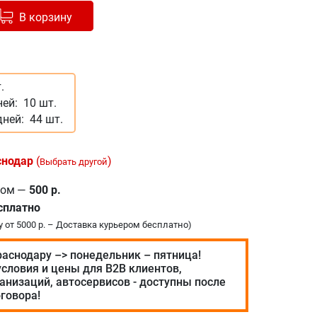
авлено в корзину
+
В корзину
.
ней:
10 шт.
дней:
44 шт.
снодар
(
)
Выбрать другой
ром
—
500 р.
сплатно
у от 5000 р. – Доставка курьером бесплатно)
раснодару –> понедельник – пятница!
словия и цены для В2В клиентов,
анизаций, автосервисов - доступны после
говора!