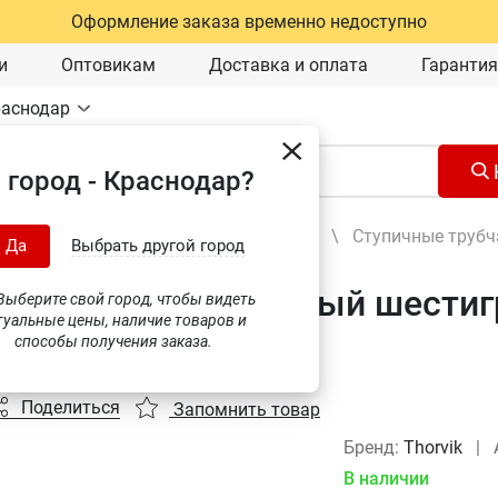
Оформление заказа временно недоступно
и
Оптовикам
Доставка и оплата
Гарантия
раснодар
 город - Краснодар?
Ручной инструмент
\
Гаечные ключи
\
Ступичные труб
Да
Выбрать другой город
трубчатый ступичный шестигр
ыберите свой город, чтобы видеть
туальные цены, наличие товаров и
0 (53750)
способы получения заказа.
Поделиться
Запомнить товар
Бренд:
Thorvik
|
В наличии