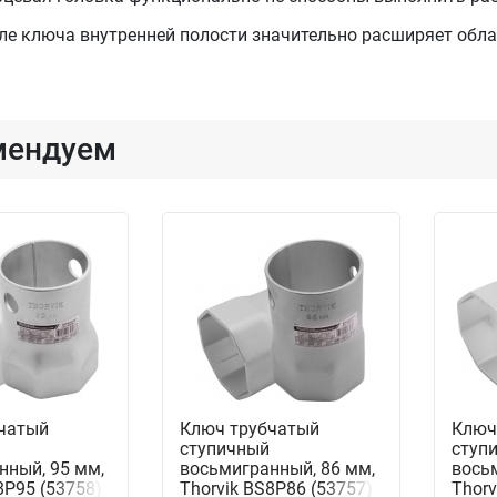
еле ключа внутренней полости значительно расширяет обла
мендуем
чатый
Ключ трубчатый
Ключ
ступичный
ступ
нный, 95 мм,
восьмигранный, 86 мм,
вось
8P95 (53758)
Thorvik BS8P86 (53757)
Thorv