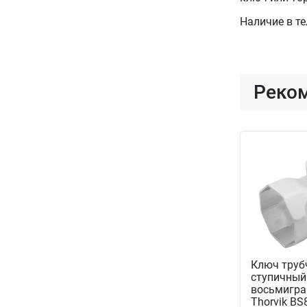
Наличие в т
Реко
Ключ труб
ступичный
восьмигра
Thorvik BS