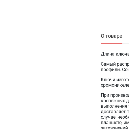
О товаре
Длина ключа
Самый распр
профили. Со
Ключи изгот
хромоникеле
При произво
крепежных д
выполнения 
доставляет 
случае, нео
планшете, и
загрязнений