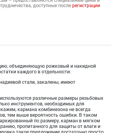
сам – предоставляются специальные цены и
отрудничества, доступные после
регистрации
кцию, объединяющую рожковый и накидной
статки каждого в отдельности.
надиевой стали, закалены, имеют
 используются различные размеры резьбовых
олько инструментов, необходимых для
скажем, кармана комбинезона не всегда
в, тем выше вероятность ошибки. В таком
маркированный по размеру, карман в мягком
иранию, пропитанного для защиты от влаги и
тировка такое предложение достаточно просто