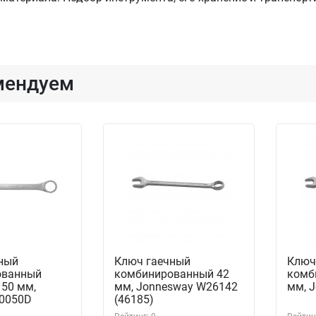
мендуем
ный
Ключ гаечный
Ключ
ованный
комбинированный 42
комб
 50 мм,
мм, Jonnesway W26142
мм, 
30050D
(46185)