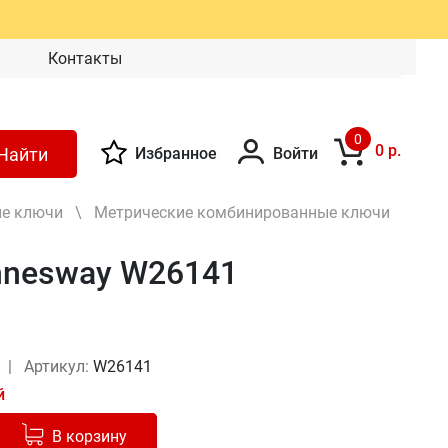
Контакты
0
0 р.
Найти
Избранное
Войти
е ключи
\
Метрические комбинированные ключи
nnesway W26141
y
|
Артикул:
W26141
й
Добавлено в корзину
-
+
В корзину