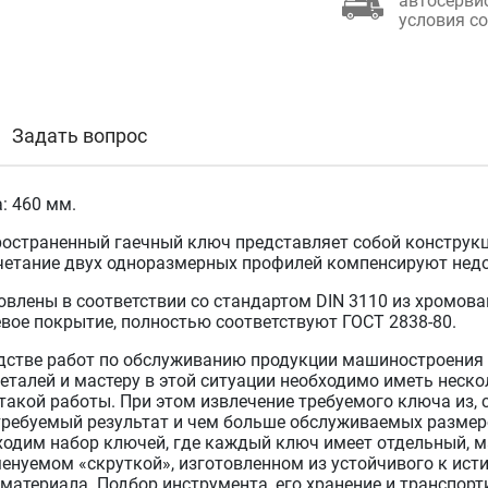
автосерви
условия с
Задать вопрос
: 460 мм.
остраненный гаечный ключ представляет собой констру
четание двух одноразмерных профилей компенсируют недо
овлены в соответствии со стандартом DIN 3110 из хромова
вое покрытие, полностью соответствуют ГОСТ 2838-80.
дстве работ по обслуживанию продукции машиностроения
еталей и мастеру в этой ситуации необходимо иметь неск
такой работы. При этом извлечение требуемого ключа из, 
требуемый результат и чем больше обслуживаемых размеро
бходим набор ключей, где каждый ключ имеет отдельный, 
менуемом «скруткой», изготовленном из устойчивого к ист
 материала. Подбор инструмента, его хранение и транспор