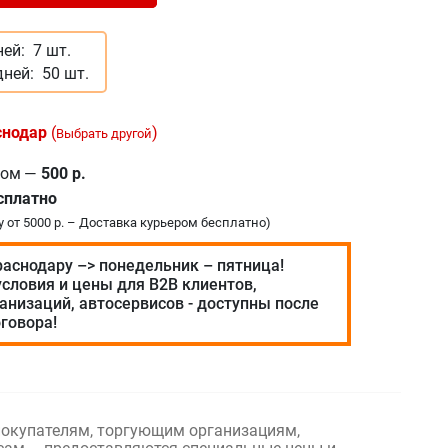
ней:
7 шт.
дней:
50 шт.
снодар
(
)
Выбрать другой
ром
—
500 р.
сплатно
у от 5000 р. – Доставка курьером бесплатно)
раснодару –> понедельник – пятница!
словия и цены для В2В клиентов,
анизаций, автосервисов - доступны после
говора!
окупателям, торгующим организациям,