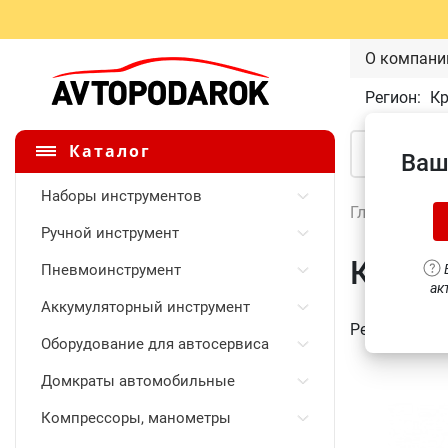
О компани
Регион:
К
Каталог
Ваш
Наборы инструментов
Главная
\
Ручной инструмент
Ключ 
Пневмоинструмент
В
ак
Аккумуляторный инструмент
Рейтинг:
0
Оборудование для автосервиса
Домкраты автомобильные
Компрессоры, манометры