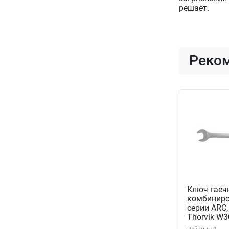
решает.
Реко
Ключ гаеч
комбинир
серии ARC,
Thorvik W
(53703)