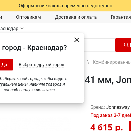
Оформление заказа временно недоступно
и
Оптовикам
Доставка и оплата
Гарантия
раснодар
 город - Краснодар?
Ручной инструмент
\
Гаечные ключи
\
Комбинированны
Да
Выбрать другой город
комбинированный, 41 мм, Jo
ыберите свой город, чтобы видеть
туальные цены, наличие товаров и
способы получения заказа.
Поделиться
Запомнить товар
Бренд:
Jonneswa
Под заказ 3-7 дне
4 615
р.