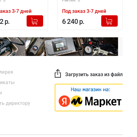
: 0
Рейтинг: 0
аказ 3-7 дней
Под заказ 3-7 дней
+
+
Добавлено в корзину
Добавлено в корзину
2 р.
6 240 р.
-
-
лерея
Загрузить заказ из файла
икаты
и
ть директору