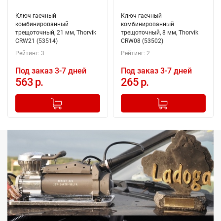
Ключ гаечный
Ключ гаечный
комбинированный
комбинированный
трещоточный, 21 мм, Thorvik
трещоточный, 8 мм, Thorvik
CRW21 (53514)
CRW08 (53502)
Рейтинг: 3
Рейтинг: 2
Под заказ 3-7 дней
Под заказ 3-7 дней
563 р.
265 р.
-
+
-
+
Добавлено в корзину
Добавлено в корзину