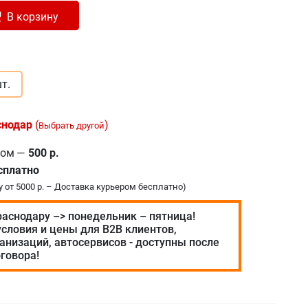
лено в корзину
+
В корзину
т.
снодар
(
)
Выбрать другой
ром
—
500 р.
сплатно
у от 5000 р. – Доставка курьером бесплатно)
раснодару –> понедельник – пятница!
словия и цены для В2В клиентов,
анизаций, автосервисов - доступны после
говора!