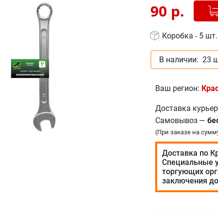
Добав
-
90
р.
Коробка - 5 шт.
В наличии:
23 ш
Ваш регион:
Кра
Доставка курье
Самовывоз
—
бе
(При заказе на сумм
Доставка по К
Специальные у
торгующих орг
заключения до