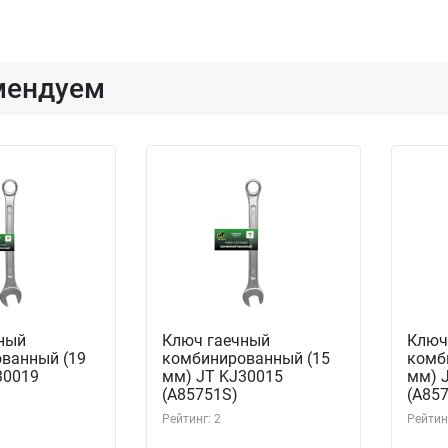
мендуем
ный
Ключ гаечный
Ключ
ванный (19
комбинированный (15
комб
30019
мм) JT KJ30015
мм) 
(A85751S)
(A85
Рейтинг: 2
Рейтинг