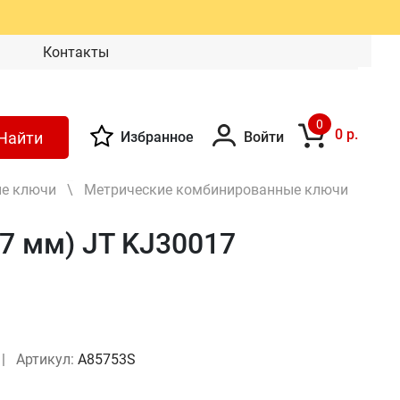
Контакты
0
0 р.
Найти
Избранное
Войти
е ключи
\
Метрические комбинированные ключи
7 мм) JT KJ30017
|
Артикул:
A85753S