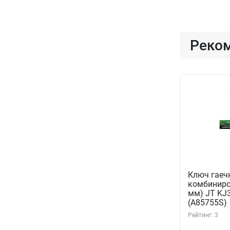
Реко
Ключ гаеч
комбиниро
мм) JT KJ
(A85755S)
Рейтинг: 3