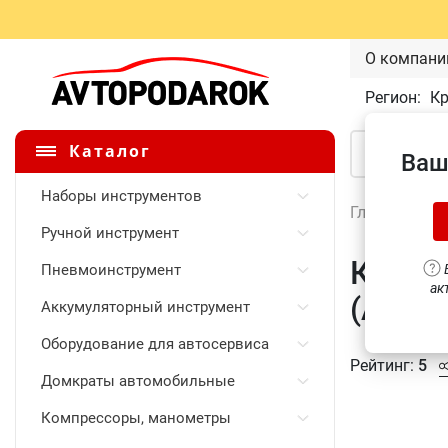
О компани
Регион:
К
Каталог
Ваш
Наборы инструментов
Главная
\
Ручной инструмент
Ключ 
Пневмоинструмент
В
ак
(A857
Аккумуляторный инструмент
Оборудование для автосервиса
Рейтинг:
5
Домкраты автомобильные
Компрессоры, манометры