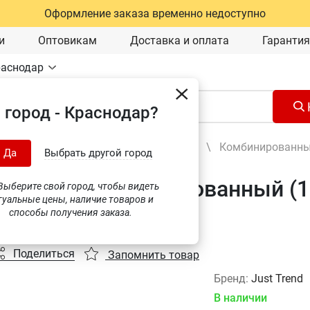
Оформление заказа временно недоступно
и
Оптовикам
Доставка и оплата
Гарантия
раснодар
 город - Краснодар?
Ручной инструмент
\
Гаечные ключи
\
Комбинированны
Да
Выбрать другой город
гаечный комбинированный (1
ыберите свой город, чтобы видеть
туальные цены, наличие товаров и
53S)
способы получения заказа.
Поделиться
Запомнить товар
Бренд:
Just Trend
В наличии