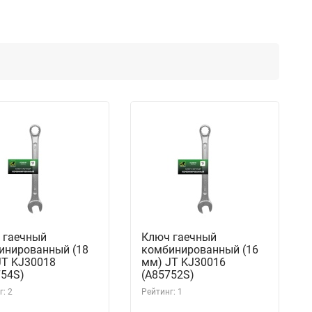
 гаечный
Ключ гаечный
инированный (18
комбинированный (16
JT KJ30018
мм) JT KJ30016
754S)
(A85752S)
: 2
Рейтинг: 1