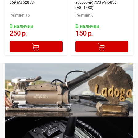
869 (A85285S)
аэрозоль) AVS AVK-856
(A85148S)
Рейтинг: 16
Рейтинг: 0
В наличии
В наличии
250 р.
150 р.
-
+
-
+
Добавлено в корзину
Добавлено в корзину