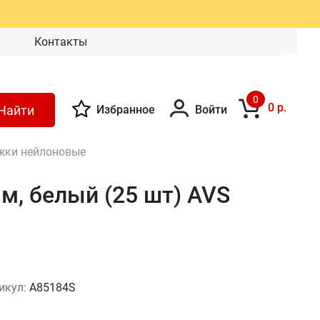
Контакты
0
0 р.
Найти
Избранное
Войти
жки нейлоновые
м, белый (25 шт) AVS
икул:
A85184S