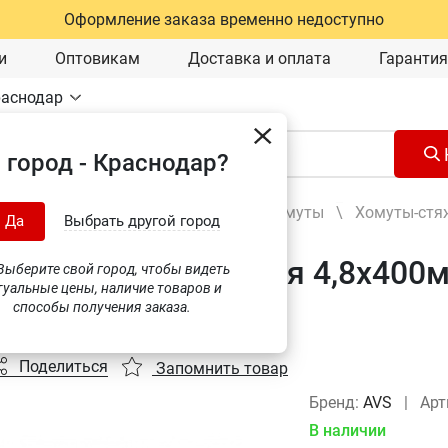
Оформление заказа временно недоступно
и
Оптовикам
Доставка и оплата
Гарантия
раснодар
 город - Краснодар?
Оборудование для автосервиса
\
Хомуты
\
Хомуты-стя
Да
Выбрать другой город
-стяжка нейлоновая 4,8х400м
ыберите свой город, чтобы видеть
туальные цены, наличие товаров и
0-25W
способы получения заказа.
Поделиться
Запомнить товар
Бренд:
AVS
|
Арт
В наличии