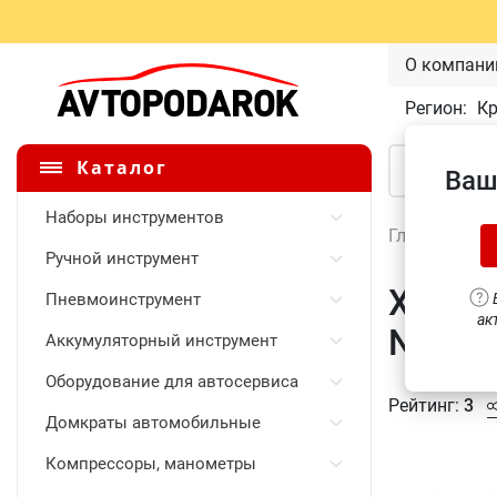
О компани
Регион:
К
Каталог
Ваш
Наборы инструментов
Главная
\
Ручной инструмент
Хомут
Пневмоинструмент
В
ак
NT484
Аккумуляторный инструмент
Оборудование для автосервиса
Рейтинг:
3
Домкраты автомобильные
Компрессоры, манометры