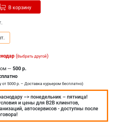
авлено в корзину
+
В корзину
т.
т.
снодар
(
)
Выбрать другой
ром
—
500 р.
сплатно
у от 5000 р. – Доставка курьером бесплатно)
раснодару –> понедельник – пятница!
словия и цены для В2В клиентов,
анизаций, автосервисов - доступны после
говора!