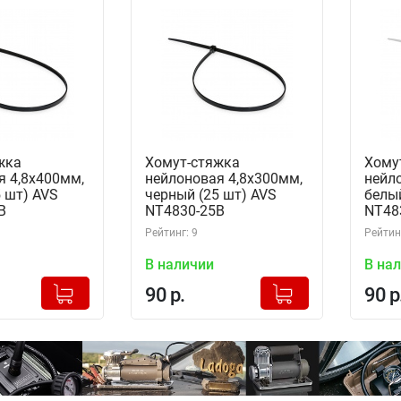
жка
Хомут-стяжка
Хому
я 4,8х400мм,
нейлоновая 4,8х300мм,
нейл
 шт) AVS
черный (25 шт) AVS
белый
B
NT4830-25B
NT48
Рейтинг: 9
Рейтинг
В наличии
В на
+
+
Добавлено в корзину
Добавлено в корзину
90 р.
90 р
-
-