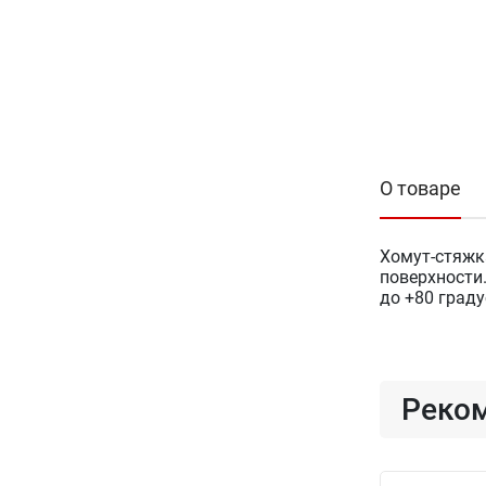
О товаре
Хомут-стяжка
поверхности
до +80 град
Реко