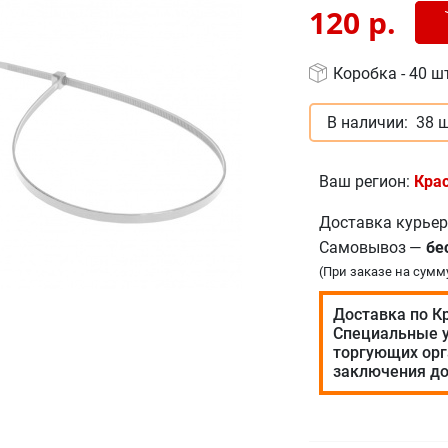
Доб
-
120
р.
Коробка - 40 ш
В наличии:
38 ш
Ваш регион:
Кра
Доставка курье
Самовывоз
—
бе
(При заказе на сумм
Доставка по К
Специальные у
торгующих орг
заключения до