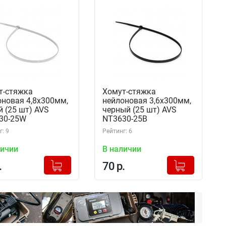
т-стяжка
Хомут-стяжка
оновая 4,8х300мм,
нейлоновая 3,6х300мм,
 (25 шт) AVS
черный (25 шт) AVS
30-25W
NT3630-25B
: 9
Рейтинг: 6
личии
В наличии
+
+
Добавлено в корзину
Добавлено в корзину
.
70 р.
-
-