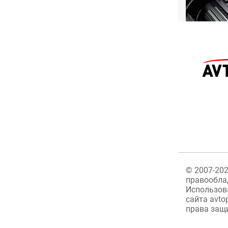
©
2007-20
правообла
Использов
сайта avto
права защ