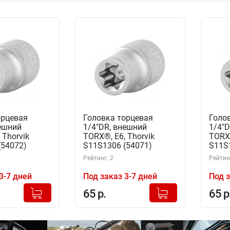
орцевая
Головка торцевая
Голо
нешний
1/4"DR, внешний
1/4"D
 Thorvik
TORX®, Е6, Thorvik
TORX®
(54072)
S11S1306 (54071)
S11S
Рейтинг: 2
Рейтинг
3-7 дней
Под заказ 3-7 дней
Под з
+
+
Добавлено в корзину
Добавлено в корзину
65 р.
65 р
-
-