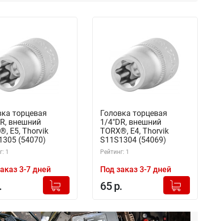
вка торцевая
Головка торцевая
R, внешний
1/4"DR, внешний
, Е5, Thorvik
TORX®, Е4, Thorvik
1305 (54070)
S11S1304 (54069)
: 1
Рейтинг: 1
аказ 3-7 дней
Под заказ 3-7 дней
+
+
Добавлено в корзину
Добавлено в корзину
.
65 р.
-
-