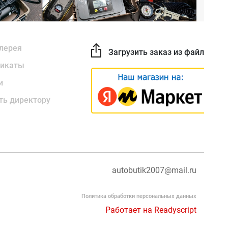
лерея
Загрузить заказ из файла
икаты
и
ть директору
autobutik2007@mail.ru
Политика обработки персональных данных
Работает на Readyscript