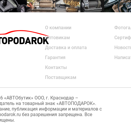
О компании
Фотога
Оптовикам
Сертиф
Доставка и оплата
Новост
Гарантия
Написа
Контакты
Поставщикам
26
«АВТОбутик» ООО, г. Краснодар –
датель на товарный знак «АВТОПОДАРОК».
ание, публикация информации и материалов с
podarok.ru без разрешения запрещена. Все
ищены.