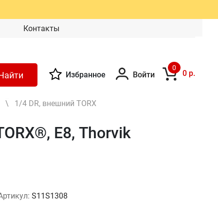
Контакты
0
0 р.
Найти
Избранное
Войти
\
1/4 DR, внешний TORX
ORX®, Е8, Thorvik
Артикул:
S11S1308