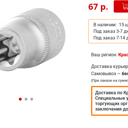
Добав
-
67
р.
В наличии:
15 ш
Под заказ 3-7 д
Под заказ 7-14 
Ваш регион:
Кра
Доставка курье
Самовывоз
—
бе
(При заказе на сумм
Доставка по К
Специальные у
торгующих орг
заключения до