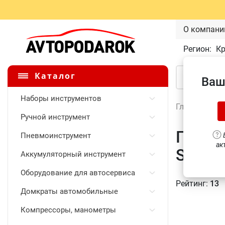
О компани
Регион:
К
Каталог
Ваш
Наборы инструментов
Главная
\
Ручной инструмент
Головк
Пневмоинструмент
В
ак
S11S1
Аккумуляторный инструмент
Оборудование для автосервиса
Рейтинг:
13
Домкраты автомобильные
Компрессоры, манометры