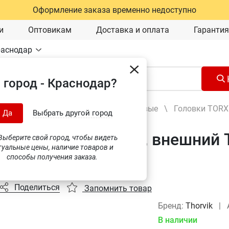
Оформление заказа временно недоступно
и
Оптовикам
Доставка и оплата
Гарантия
раснодар
 город - Краснодар?
Ручной инструмент
\
Головки торцевые
\
Головки TORX
Да
Выбрать другой город
а торцевая 1/4"DR, внешний T
ыберите свой город, чтобы видеть
туальные цены, наличие товаров и
308 (54073)
способы получения заказа.
Поделиться
Запомнить товар
Бренд:
Thorvik
|
В наличии