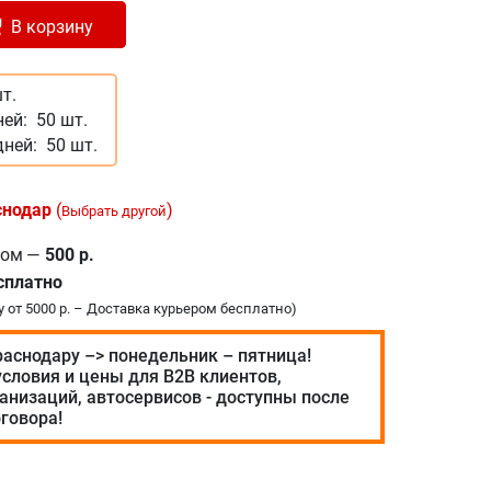
лено в корзину
+
В корзину
т.
ней:
50 шт.
дней:
50 шт.
снодар
(
)
Выбрать другой
ром
—
500 р.
сплатно
у от 5000 р. – Доставка курьером бесплатно)
раснодару –> понедельник – пятница!
словия и цены для В2В клиентов,
анизаций, автосервисов - доступны после
говора!