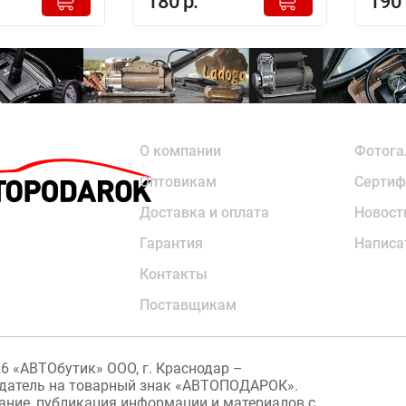
180 р.
190 
-
-
О компании
Фотога
Оптовикам
Сертиф
Доставка и оплата
Новост
Гарантия
Написа
Контакты
Поставщикам
26
«АВТОбутик» ООО, г. Краснодар –
датель на товарный знак «АВТОПОДАРОК».
ание, публикация информации и материалов с