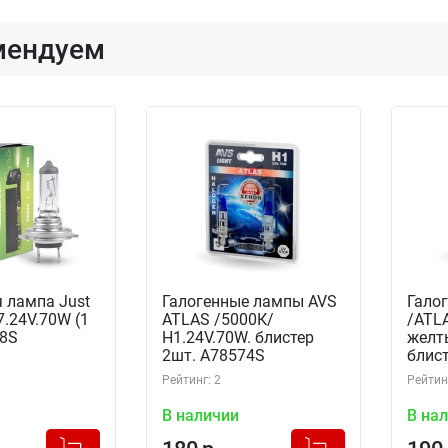
мендуем
 лампа Just
Галогенные лампы AVS
Гало
7.24V.70W (1
ATLAS /5000К/
/ATLA
38S
H1.24V.70W. блистер
желт
2шт. A78574S
блист
Рейтинг: 2
Рейтинг
В наличии
В на
+
+
Добавлено в корзину
Добавлено в корзину