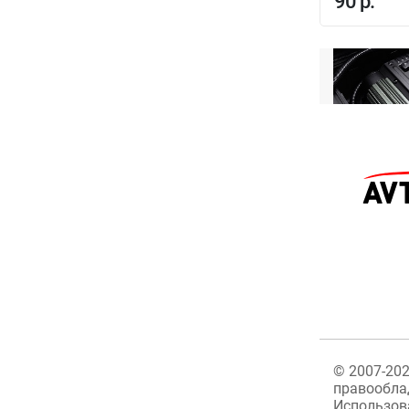
90 р.
©
2007-20
правообла
Использов