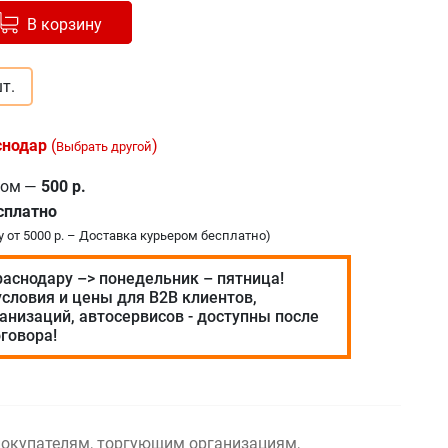
авлено в корзину
+
В корзину
т.
снодар
(
)
Выбрать другой
ром
—
500 р.
сплатно
у от 5000 р. – Доставка курьером бесплатно)
раснодару –> понедельник – пятница!
словия и цены для В2В клиентов,
анизаций, автосервисов - доступны после
говора!
окупателям, торгующим организациям,