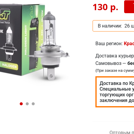
Доб
-
130
р.
В наличии:
26 ш
Ваш регион:
Кра
Доставка курье
Самовывоз
—
бе
(При заказе на сумм
Доставка по К
Специальные у
торгующих орг
заключения до
Оптовым п