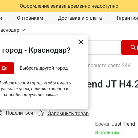
Оформление заказа временно недоступно
и
Оптовикам
Доставка и оплата
Гарантия
раснодар
 город - Краснодар?
Автосвет и светотехника
\
Лампы головного света 24V
Да
Выбрать другой город
нная лампа Just Trend JT H4.
ыберите свой город, чтобы видеть
туальные цены, наличие товаров и
7S
способы получения заказа.
Поделиться
Запомнить товар
Бренд:
Just Trend
В наличии