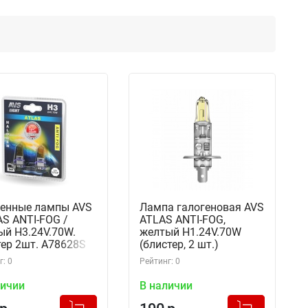
генные лампы AVS
Лампа галогеновая AVS
S ANTI-FOG /
ATLAS ANTI-FOG,
ый H3.24V.70W.
желтый H1.24V.70W
ер 2шт. A78628S
(блистер, 2 шт.)
: 0
Рейтинг: 0
личии
В наличии
+
+
Добавлено в корзину
Добавлено в корзину