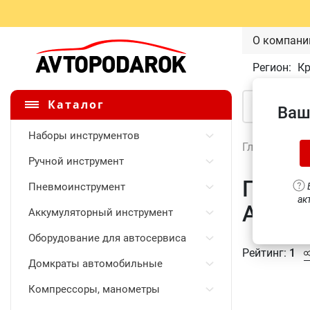
О компани
Регион:
К
Каталог
Ваш
Наборы инструментов
Главная
\
Ручной инструмент
Галоге
Пневмоинструмент
В
ак
A8573
Аккумуляторный инструмент
Оборудование для автосервиса
Рейтинг:
1
Домкраты автомобильные
Компрессоры, манометры