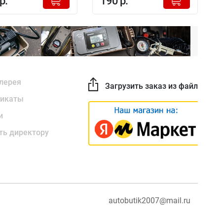
р.
190 р.
-
-
лерея
Загрузить заказ из файла
икаты
и
ть директору
autobutik2007@mail.ru