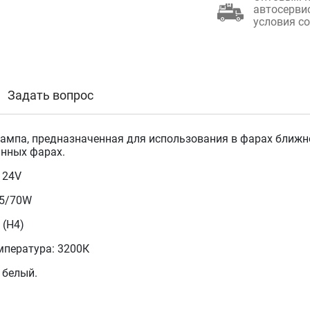
автосерви
условия с
Задать вопрос
ампа, предназначенная для использования в фарах ближнег
нных фарах.
 24V
75/70W
 (H4)
мпература: 3200К
 белый.